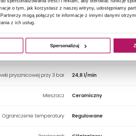
do spersonalizowania treści i reklam, aby oferować funkcje sp
ormacje o tym, jak korzystasz z naszej witryny, udostępniamy p
Zestaw natryskowy:
Nie
Partnerzy mogą połączyć te informacje z innymi danymi otrzym
nia z ich usług.
Przepływ max. przy 3 bar
25,6 l/min
Spersonalizuj
Z
ylewki wannowej przy 3 bar
25,6 l/min
wki prysznicowej przy 3 bar
24,8 l/min
Mieszacz
Ceramiczny
Ograniczenie temperatury
Regulowane