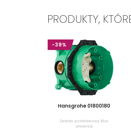
PRODUKTY, KTÓR
-39%
Hansgrohe 01800180
Zestaw podstawowy iBox
universal