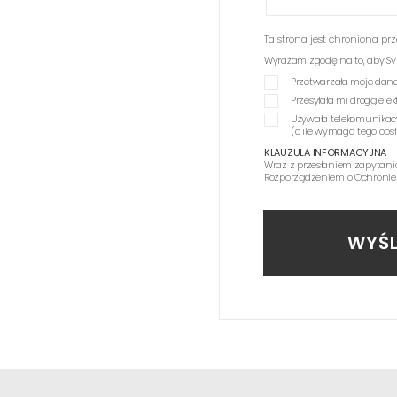
Ta strona jest chroniona p
Wyrażam zgodę na to, aby Synag
Przetwarzała moje dane
Przesyłała mi drogą el
Używała telekomunikac
(o ile wymaga tego obs
KLAUZULA INFORMACYJNA
Wraz z przesłaniem zapytani
Rozporządzeniem o Ochronie
WYŚL