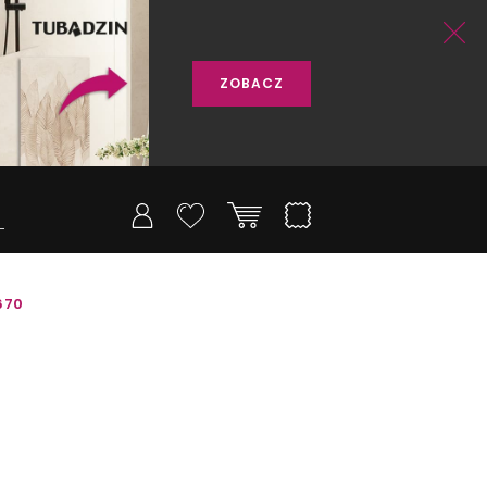
ZOBACZ
670