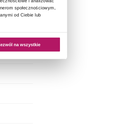
ołecznościowe i analizować
artnerom społecznościowym,
anymi od Ciebie lub
ezwól na wszystkie