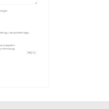
oogle.
etingu bezpośredniego
 europejskim
informację.
WIĘCEJ