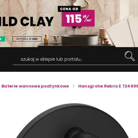
szukaj w sklepie lub portalu...
Baterie wannowe podtynkowe
Hansgrohe Rebris E 72469