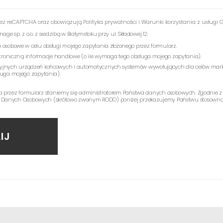
rzez reCAPTCHA oraz obowiązują
Polityka prywatności
i
Warunki korzystania z usługi
G
e sp. z o.o. z siedzibą w Białymstoku przy ul. Składowej 12:
 osobowe w celu obsługi mojego zapytania złożonego przez formularz.
ektroniczną informacje handlowe (o ile wymaga tego obsługa mojego zapytania).
yjnych urządzeń końcowych i automatycznych systemów wywołujących dla celów mark
ługa mojego zapytania).
a przez formularz staniemy się administratorem Państwa danych osobowych. Zgodnie z
 Danych Osobowych (skrótowo zwanym RODO) poniżej przekazujemy Państwu stosowną 
IJ