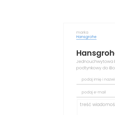
marka
Hansgrohe
Hansgrohe
Jednouchwytowa b
podtynkowy do iBox
podaj imię i nazw
podaj e-mail