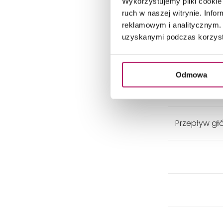
Wykorzystujemy pliki cookie 
ruch w naszej witrynie. Inf
reklamowym i analitycznym. 
uzyskanymi podczas korzysta
Odmowa
Przepływ w
Przepływ głó