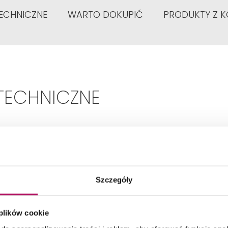
ECHNICZNE
WARTO DOKUPIĆ
PRODUKTY Z K
TECHNICZNE
Typ:
Jednouchwytowa
Szczegóły
Rodzaj:
Zwykła
 plików cookie
Kolor:
Czarny