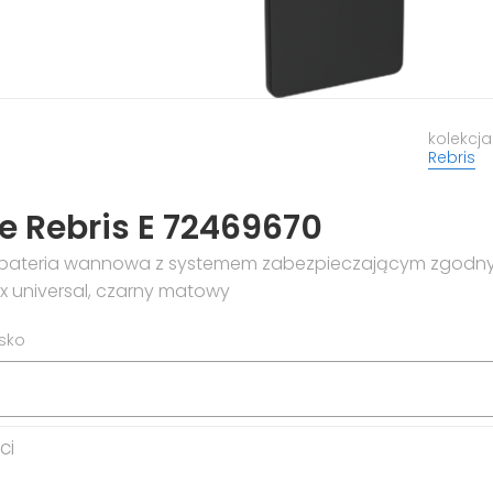
kolekcja
Rebris
 Rebris E 72469670
ateria wannowa z systemem zabezpieczającym zgodnym
 universal, czarny matowy
isko