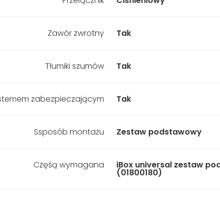
Przełącznik
Ciśnieniowy
Zawór zwrotny
Tak
Tłumiki szumów
Tak
ystemem zabezpieczającym
Tak
Ssposób montażu
Zestaw podstawowy
Częśą wymagana
iBox universal zestaw p
(01800180)