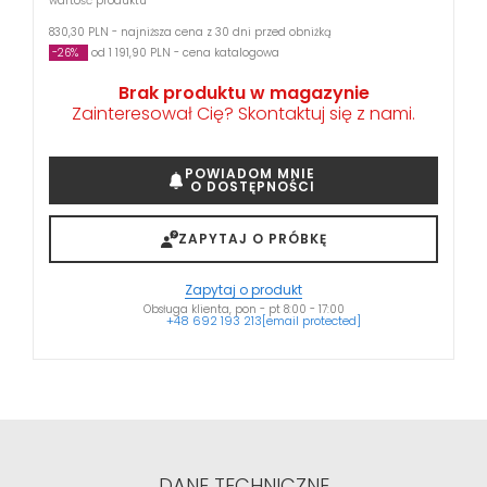
wartość produktu
830,30 PLN - najniższa cena z 30 dni przed obniżką
-26%
od 1 191,90 PLN - cena katalogowa
Brak produktu w magazynie
Zainteresował Cię? Skontaktuj się z nami.
POWIADOM MNIE
O DOSTĘPNOŚCI
ZAPYTAJ O PRÓBKĘ
Zapytaj o produkt
Obsługa klienta, pon - pt 8:00 - 17:00
+48 692 193 213
[email protected]
DANE TECHNICZNE