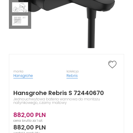
marka
kolekcja
Hansgrohe
Rebris
Hansgrohe Rebris S 72440670
Jednouchwytowa bateria wannowa do montażu
natynkowego, czarny matowy
882,00
PLN
cena brutto za 1 szt.
882,00
PLN