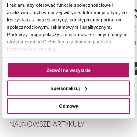
i reklam, aby oferować funkcje społecznościowe i
Hansgrohe Rebris E
Hansgrohe 
analizować ruch w naszej witrynie. Informacje o tym, jak
72213670
72557
korzystasz z naszej witryny, udostępniamy partnerom
Jednouchwytowa bateria
Jednouchwyto
społecznościowym, reklamowym i analitycznym.
bidetowa z metalowym
umywalkowa 110
Partnerzy mogą połączyć te informacje z innymi danymi
kompletem odpływowym, czarny
odpływowym
otrzymanymi od Ciebie lub uzyskanymi podczas
matowy
599,80
korzystania z ich usług.
ZOBACZ PRODUKT
ZOBACZ P
Zezwól na wszystkie
Dostępność:
na
Spersonalizuj
Odmowa
NAJNOWSZE ARTYKUŁY