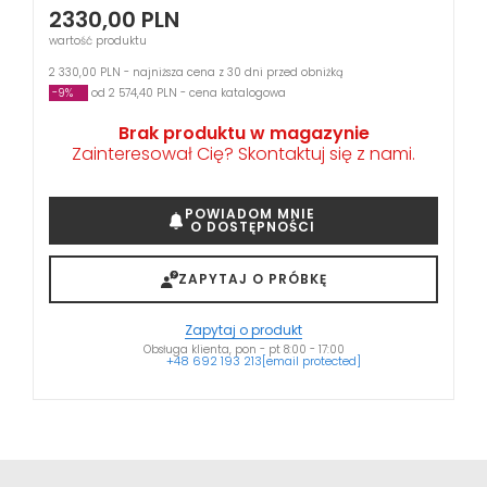
2330,00
PLN
wartość produktu
2 330,00 PLN - najniższa cena z 30 dni przed obniżką
-9%
od 2 574,40 PLN - cena katalogowa
Brak produktu w magazynie
Zainteresował Cię? Skontaktuj się z nami.
POWIADOM MNIE
O DOSTĘPNOŚCI
ZAPYTAJ O PRÓBKĘ
Zapytaj o produkt
Obsługa klienta, pon - pt 8:00 - 17:00
+48 692 193 213
[email protected]