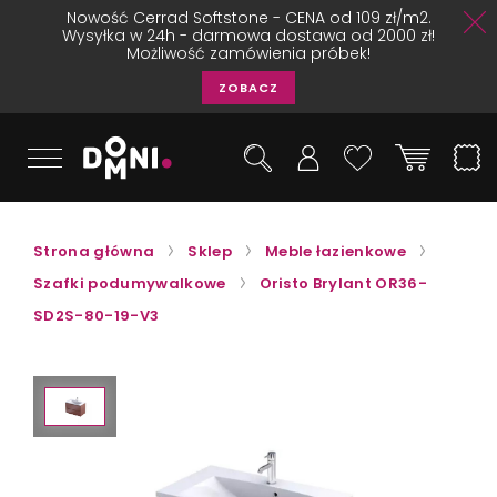
Nowość Cerrad Softstone - CENA od 109 zł/m2.
Wysyłka w 24h - darmowa dostawa od 2000 zł!
Możliwość zamówienia próbek!
ZOBACZ
Strona główna
Sklep
Meble łazienkowe
Szafki podumywalkowe
Oristo Brylant OR36-
SD2S-80-19-V3