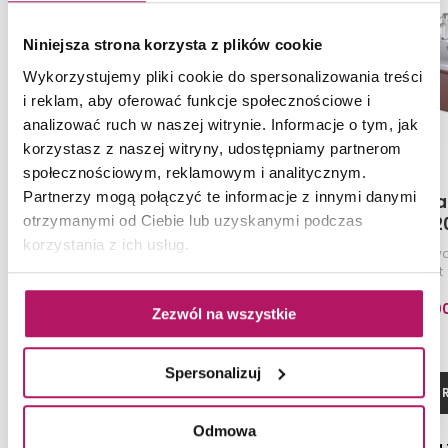
Niniejsza strona korzysta z plików cookie
Wykorzystujemy pliki cookie do spersonalizowania treści
i reklam, aby oferować funkcje społecznościowe i
analizować ruch w naszej witrynie. Informacje o tym, jak
korzystasz z naszej witryny, udostępniamy partnerom
społecznościowym, reklamowym i analitycznym.
Partnerzy mogą połączyć te informacje z innymi danymi
Oristo Brylant OR36-
Oristo Bryl
otrzymanymi od Ciebie lub uzyskanymi podczas
SD1S-80-1
SD1S-12
korzystania z ich usług.
Szafka podumywalkowa 80 cm,
Szafka podumywa
biały połysk
ceglany mat 
1 466,50 PLN
2 767,0
Zezwól na wszystkie
Spersonalizuj
ZOBACZ PRODUKT
ZOBACZ P
Odmowa
Dostępność:
na zamówienie
Dostępność:
na