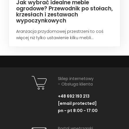
Jak wybrać idealne meble
ogrodowe? Przewodnik po stołach,
krzesłach i zestawach
wypoczynkowych
Aranżacja przydomowej przestrzeni to coś
więcej niż tylko ustawienie kilku mebli...
Sklep internetowy
- Obsługa klienta
+48 692 193 213
[email protected]
pn - pt 8:00 - 17:00
Portal wnętrzarski