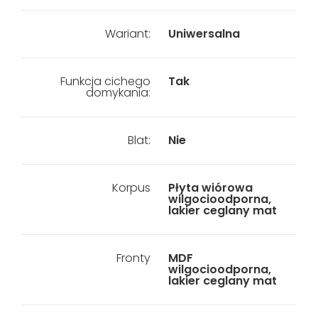
Wariant:
Uniwersalna
Funkcja cichego
Tak
domykania:
Blat:
Nie
Korpus
Płyta wiórowa
wilgocioodporna,
lakier ceglany mat
Fronty
MDF
wilgocioodporna,
lakier ceglany mat