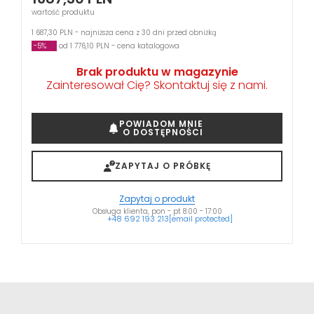
wartość produktu
1 687,30 PLN - najniższa cena z 30 dni przed obniżką
-5%
od 1 776,10 PLN - cena katalogowa
Brak produktu w magazynie
Zainteresował Cię? Skontaktuj się z nami.
POWIADOM MNIE
O DOSTĘPNOŚCI
ZAPYTAJ O PRÓBKĘ
Zapytaj o produkt
Obsługa klienta, pon - pt 8:00 - 17:00
+48 692 193 213
[email protected]