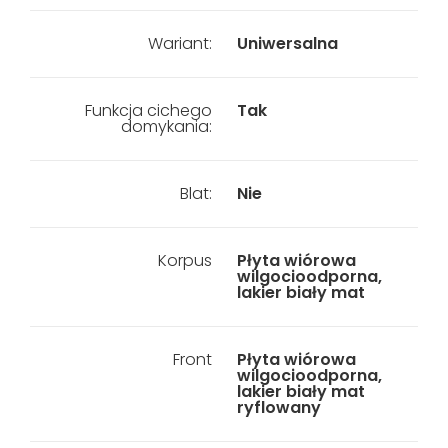
Wariant:
Uniwersalna
Funkcja cichego
Tak
domykania:
Blat:
Nie
Korpus
Płyta wiórowa
wilgocioodporna,
lakier biały mat
Front
Płyta wiórowa
wilgocioodporna,
lakier biały mat
ryflowany