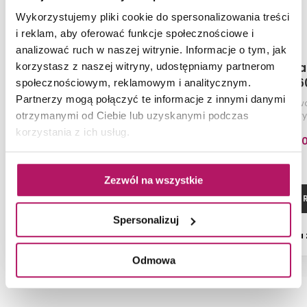
Wykorzystujemy pliki cookie do spersonalizowania treści
i reklam, aby oferować funkcje społecznościowe i
analizować ruch w naszej witrynie. Informacje o tym, jak
Oristo Brylant OR36-
Oristo Bryl
korzystasz z naszej witryny, udostępniamy partnerom
SD2S-60-2R
SD1S-6
społecznościowym, reklamowym i analitycznym.
Partnerzy mogą połączyć te informacje z innymi danymi
Szafka podumywalkowa 60 cm,
Szafka podumywa
biały mat ryflowany
biały mat r
otrzymanymi od Ciebie lub uzyskanymi podczas
korzystania z ich usług.
1 958,40 PLN
1 468,8
Zezwól na wszystkie
ZOBACZ PRODUKT
ZOBACZ P
Spersonalizuj
Dostępność:
na zamówienie
Dostępność:
na
Odmowa