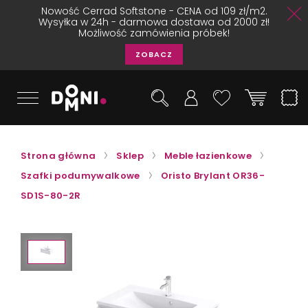
Nowość Cerrad Softstone - CENA od 109 zł/m2.
Wysyłka w 24h - darmowa dostawa od 2000 zł!
Możliwość zamówienia próbek!
ZOBACZ
Strona główna
Sklep
Meble łazienkowe
Szafki podumywalkowe
Oristo Brylant OR36-
SD1S-80-2R