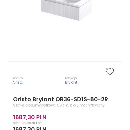
marka
kolekcja
Oristo
Brylant
Oristo Brylant OR36-SD1S-80-2R
Szafka podumywalkowa 80 cm, biały mat ryflowany
1687,30
PLN
cena brutto za 1 szt.
1687,30
PLN