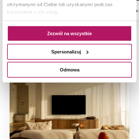
otrzymanymi od Ciebie lub uzyskanymi podczas
Dostępność:
na zamówienie
Dostępność:
na
korzystania z ich usług.
Zezwól na wszystkie
NAJNOWSZE ARTYKUŁY
Spersonalizuj
Odmowa