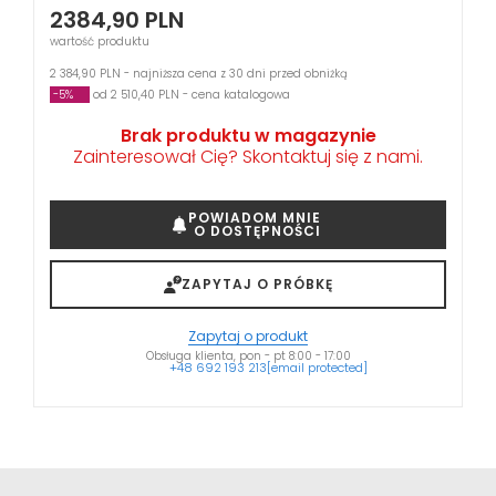
2384,90
PLN
wartość produktu
2 384,90 PLN - najniższa cena z 30 dni przed obniżką
-5%
od 2 510,40 PLN - cena katalogowa
Brak produktu w magazynie
Zainteresował Cię? Skontaktuj się z nami.
POWIADOM MNIE
O DOSTĘPNOŚCI
ZAPYTAJ O PRÓBKĘ
Zapytaj o produkt
Obsługa klienta, pon - pt 8:00 - 17:00
+48 692 193 213
[email protected]