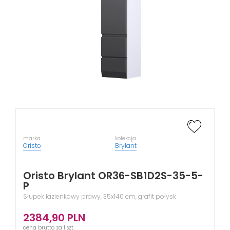
marka
kolekcja
Oristo
Brylant
Oristo Brylant OR36-SB1D2S-35-5-
P
Słupek łazienkowy prawy, 35x140 cm, grafit połysk
2384,90
PLN
cena brutto za 1 szt.