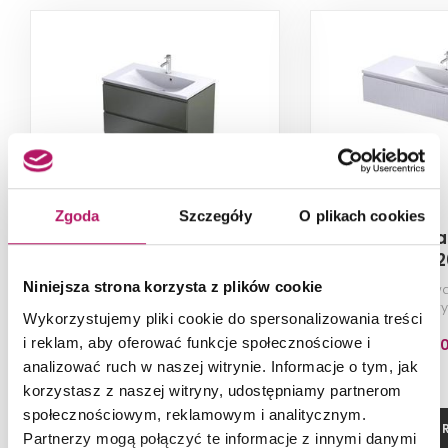
Zgoda
Szczegóły
O plikach cookies
Oristo Brylant OR36-
Oristo Bryl
SD2S-80-17-V3
SD1S-1
Niniejsza strona korzysta z plików cookie
Szafka podumywalkowa 80 cm,
Szafka podumywa
oliwkowy mat
biały mat r
Wykorzystujemy pliki cookie do spersonalizowania treści
i reklam, aby oferować funkcje społecznościowe i
2 445,70 PLN
2 214,3
analizować ruch w naszej witrynie. Informacje o tym, jak
korzystasz z naszej witryny, udostępniamy partnerom
społecznościowym, reklamowym i analitycznym.
ZOBACZ PRODUKT
ZOBACZ P
Partnerzy mogą połączyć te informacje z innymi danymi