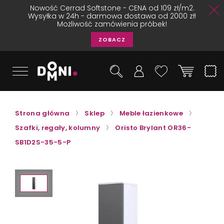
Nowość Cerrad Softstone - CENA od 109 zł/m2.
Wysyłka w 24h - darmowa dostawa od 2000 zł!
Możliwość zamówienia próbek!
ZOBACZ
Strona główna
Sklep
Meble łazienkowe
Szafki, regały, kolumny
Oristo Brylant OR36-
SB1D2S-35-5-P