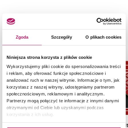
NASZE PROPOZYCJE ZAMIAST
PRODUKTU OPOCZNO GLASS
SILVER/RED MOSAIC C NEW
Zgoda
Szczegóły
O plikach cookies
OD660-122
Niniejsza strona korzysta z plików cookie
-1%
-3%
Wykorzystujemy pliki cookie do spersonalizowania treści
i reklam, aby oferować funkcje społecznościowe i
analizować ruch w naszej witrynie. Informacje o tym, jak
korzystasz z naszej witryny, udostępniamy partnerom
społecznościowym, reklamowym i analitycznym.
Partnerzy mogą połączyć te informacje z innymi danymi
otrzymanymi od Ciebie lub uzyskanymi podczas
korzystania z ich usług.
Tubądzin Torano Hex 1
Paradyż Al