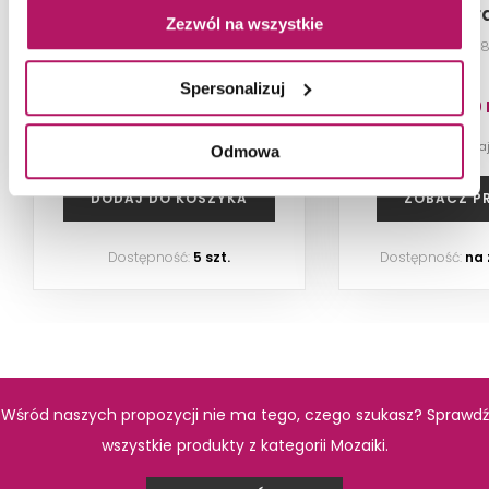
Mozaika P
Zezwól na wszystkie
K.2,3X
Mozaika gresowa (gr. 8 mm),
Mozaika, 29,
29,7x34,3 cm
Spersonalizuj
62,40 PLN
22,00 
-1% od 63,30 PLN najniższa cena
-3% od 22,60 PLN na
Odmowa
DODAJ DO KOSZYKA
ZOBACZ P
Dostępność:
5 szt.
Dostępność:
na
Wśród naszych propozycji nie ma tego, czego szukasz? Sprawdź
wszystkie produkty z kategorii Mozaiki.
PRODUKTY Z KOLEKCJI