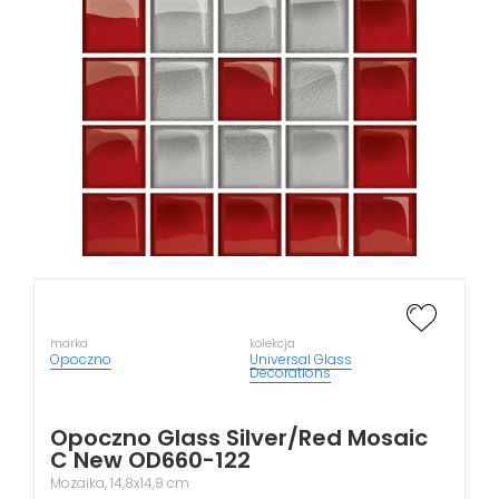
marka
kolekcja
Opoczno
Universal Glass
Decorations
Opoczno Glass Silver/Red Mosaic
C New OD660-122
Mozaika, 14,8x14,8 cm