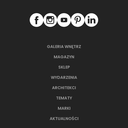
ZOBACZ PRODUKT
ZOBACZ P
GALERIA WNĘTRZ
NAJNOWSZE ARTYKUŁY
MAGAZYN
SKLEP
WYDARZENIA
ARCHITEKCI
TEMATY
MARKI
AKTUALNOŚCI