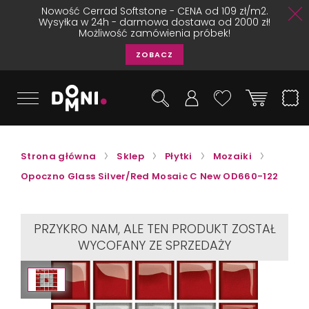
Nowość Cerrad Softstone - CENA od 109 zł/m2.
Wysyłka w 24h - darmowa dostawa od 2000 zł!
Możliwość zamówienia próbek!
ZOBACZ
Strona główna
Sklep
Płytki
Mozaiki
Opoczno Glass Silver/Red Mosaic C New OD660-122
PRZYKRO NAM, ALE TEN PRODUKT ZOSTAŁ
WYCOFANY ZE SPRZEDAŻY