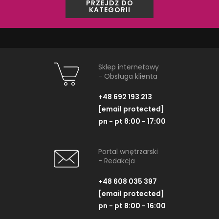
PRZEJDŹ DO
KATEGORII
Sklep internetowy
- Obsługa klienta
+48 692 193 213
[email protected]
pn - pt 8:00 - 17:00
Opoczno Glass Brown
Opoczno Gl
Border New OD660-075
Inserto New
Portal wnętrzarski
- Redakcja
Listwa, 2x45 cm
Płytka dekoracyjn
+48 608 035 397
[email protected]
pn - pt 8:00 - 16:00