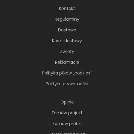
Kontakt
Regulaminy
Dostawa
66-metrowy apartament:
przystań dla nowoczesnej
Koszt dostawy
nomadki
Zwroty
Młoda, żyjąca dynamicznie inwestorka przez
Reklamacje
lata kursowała między światowymi
metropoliami...
Polityka plików „cookies”
Polityka prywatności
Opinie
Zamów projekt
Zamów próbki