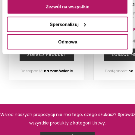
Matt Border OD987-003
Szkl
Zezwól na wszystkie
Listwa ścienna, 2x59,8 cm
Listwa szklana (g
cm
Spersonalizuj
34,60 PLN
53,10 
-3% od 35,80 PLN najniższa cena
-3% od 54,50 PLN na
Odmowa
ZOBACZ PRODUKT
ZOBACZ P
PRODUKTY Z KOLEKCJI
Dostępność:
na zamówienie
Dostępność:
na
Wśród naszych propozycji nie ma tego, czego szukasz? Sprawdź
wszystkie produkty z kategorii Listwy.