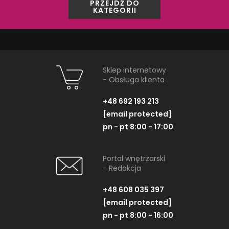
PRZEJDŹ DO
KATEGORII
Opoczno Glass Heather
Opoczno Gl
Border New OD660-062
Border New 
Listwa, 2x50 cm
Listwa, 4,
Sklep internetowy
- Obsługa klienta
+48 692 193 213
[email protected]
pn - pt 8:00 - 17:00
ZOBACZ PRODUKT
ZOBACZ P
Portal wnętrzarski
- Redakcja
+48 608 035 397
[email protected]
pn - pt 8:00 - 16:00