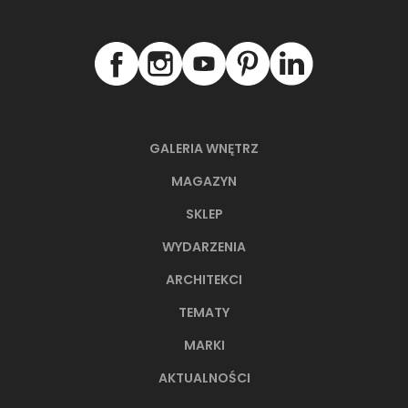
NAJNOWSZE ARTYKUŁY
GALERIA WNĘTRZ
MAGAZYN
SKLEP
WYDARZENIA
ARCHITEKCI
TEMATY
66-metrowy apartament:
MARKI
przystań dla nowoczesnej
nomadki
AKTUALNOŚCI
Młoda, żyjąca dynamicznie inwestorka przez