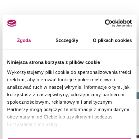
NASZE PROPOZYCJE ZAMIAST
PRODUKTU OPOCZNO GLASS
Zgoda
Szczegóły
O plikach cookies
AZURE BORDER NEW OD660-052
Niniejsza strona korzysta z plików cookie
-3%
-3%
Wykorzystujemy pliki cookie do spersonalizowania treści
i reklam, aby oferować funkcje społecznościowe i
analizować ruch w naszej witrynie. Informacje o tym, jak
korzystasz z naszej witryny, udostępniamy partnerom
społecznościowym, reklamowym i analitycznym.
Partnerzy mogą połączyć te informacje z innymi danymi
otrzymanymi od Ciebie lub uzyskanymi podczas
korzystania z ich usług.
Cersanit Metal Copper
Paradyż Later