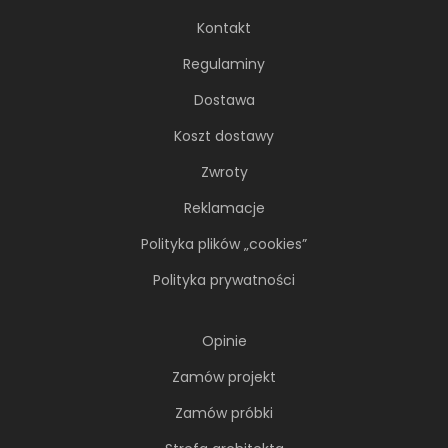
lata kursowała między światowymi
Kontakt
metropoliami...
Regulaminy
Dostawa
Koszt dostawy
Zwroty
Reklamacje
Polityka plików „cookies”
Polityka prywatności
Opinie
Soft minimalizm z duszą. 65-
Zamów projekt
metrowe mieszkanie projektu AVO
Architekci
Zamów próbki