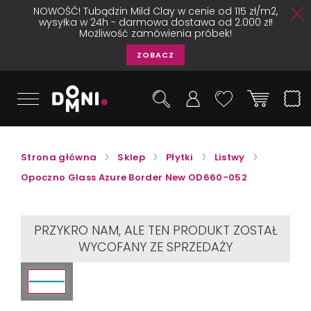
NOWOŚĆ! Tubądzin Mild Clay w cenie od 115 zł/m2,
wysyłka w 24h - darmowa dostawa od 2.000 zł!
Możliwość zamówienia próbek!
ZOBACZ
Strona główna
Sklep
Płytki
Listwy
Opoczno Glass Azure Border New OD660-052
PRZYKRO NAM, ALE TEN PRODUKT ZOSTAŁ
WYCOFANY ZE SPRZEDAŻY