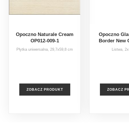
Opoczno Naturale Cream
Opoczno Gla
OP012-009-1
Border New 
Płytka uniwersalna, 29,7x59,8 cm
Listwa, 2
ZOBACZ PRODUKT
ZOBACZ P