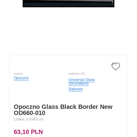
marka
kolekcje (2)
Opoczno
Universal Glass
Decorations
Naturale
Opoczno Glass Black Border New
OD660-010
Listwa, 4,8x60 cm
63,10
PLN