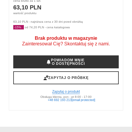
cena brutto za 1 szt.
63,10
PLN
wartość produktu
63,10 PLN - najniższa cena z 30 dni przed obniżką
-15%
od 74,20 PLN - cena katalogowa
Brak produktu w magazynie
Zainteresował Cię? Skontaktuj się z nami.
POWIADOM MNIE
O DOSTĘPNOŚCI
ZAPYTAJ O PRÓBKĘ
Zapytaj o produkt
Obsługa klienta, pon - pt 8:00 - 17:00
+48 692 193 213
[email protected]