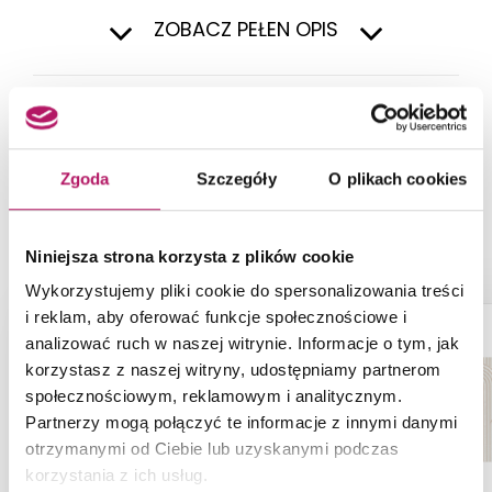
ZOBACZ PEŁEN OPIS
NASZE PROPOZYCJE ZAMIAST
Zgoda
Szczegóły
O plikach cookies
PRODUKTU OPOCZNO GLASS
BROWN INSERTO NEW OD660-111
Niniejsza strona korzysta z plików cookie
Wykorzystujemy pliki cookie do spersonalizowania treści
i reklam, aby oferować funkcje społecznościowe i
-12%
analizować ruch w naszej witrynie. Informacje o tym, jak
korzystasz z naszej witryny, udostępniamy partnerom
społecznościowym, reklamowym i analitycznym.
Partnerzy mogą połączyć te informacje z innymi danymi
otrzymanymi od Ciebie lub uzyskanymi podczas
korzystania z ich usług.