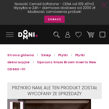
Nowość Cerrad Softstone - CENA od 109 zł/m2.
Wysyłka w 24h - darmowa dostawa od 2000 zł!
Możliwość zamówienia próbek!
ZOBACZ
Strona główna
Sklep
Płytki
Płytki
dekoracyjne
Opoczno Glass Brown Inserto New
OD660-111
PRZYKRO NAM, ALE TEN PRODUKT ZOSTAŁ
WYCOFANY ZE SPRZEDAŻY