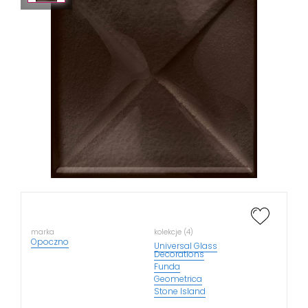
marka
kolekcje (4)
Opoczno
Universal Glass
Decorations
Funda
Geometrica
Stone Island