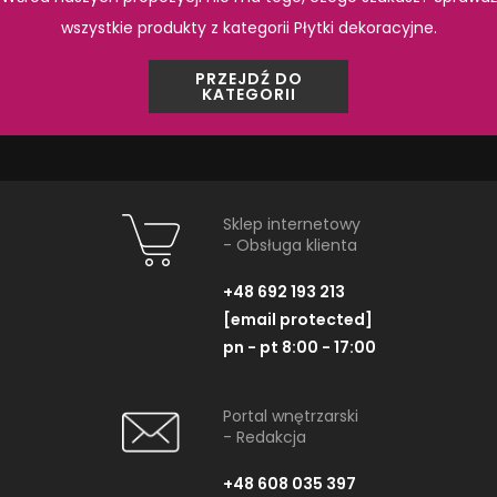
wszystkie produkty z kategorii Płytki dekoracyjne.
PRZEJDŹ DO
PRODUKTY Z KOLEKCJI
KATEGORII
Sklep internetowy
- Obsługa klienta
+48 692 193 213
[email protected]
pn - pt 8:00 - 17:00
Opoczno Glass Azure
Opoczno Gl
Portal wnętrzarski
Border New OD660-052
Azure Ins
- Redakcja
OD660
Listwa, 2x50 cm
Dekoracja szkla
+48 608 035 397