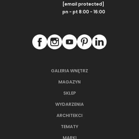
[email protected]
27,20 
pn - pt 8:00 - 16:00
ZOBACZ PRODUKT
ZOBACZ P
Dostępność:
na
GALERIA WNĘTRZ
MAGAZYN
NAJNOWSZE ARTYKUŁY
SKLEP
WYDARZENIA
ARCHITEKCI
TEMATY
MARKI