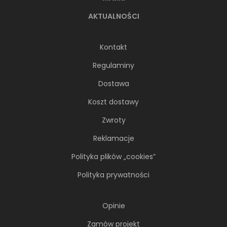
AKTUALNOŚCI
Kontakt
Regulaminy
Dostawa
66-metrowy apartament:
Koszt dostawy
przystań dla nowoczesnej
Zwroty
nomadki
Reklamacje
Młoda, żyjąca dynamicznie inwestorka przez
lata kursowała między światowymi
Polityka plików „cookies”
metropoliami...
Polityka prywatności
Opinie
Zamów projekt