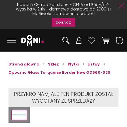
Nowość Cerrad Softstone - CENA od 109 zł/m2.
Wysyłka w 24h - darmowa dostawa od 2000 zł!
Możliwość zamówienia próbek!
ZOBACZ
Strona główna
Sklep
Płytki
Listwy
Opoczno Glass Turquoise Border New OD660-020
PRZYKRO NAM, ALE TEN PRODUKT ZOSTAŁ
WYCOFANY ZE SPRZEDAŻY