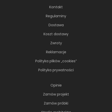
metropoliami...
Kontakt
Regulaminy
Dostawa
Koszt dostawy
Zwroty
Reklamacje
Polityka plików „cookies”
Polityka prywatności
Opinie
Soft minimalizm z duszą. 65-
metrowe mieszkanie projektu AVO
Zamów projekt
Architekci
Zamów próbki
Minimalizm wcale nie musi opierać się na