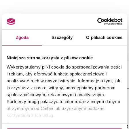
NASZE PROPOZYCJE ZAMIAST
PRODUKTU OPOCZNO GLASS
TURQUOISE BORDER NEW OD660-
Zgoda
Szczegóły
O plikach cookies
020
Niniejsza strona korzysta z plików cookie
-7%
Wykorzystujemy pliki cookie do spersonalizowania treści
i reklam, aby oferować funkcje społecznościowe i
analizować ruch w naszej witrynie. Informacje o tym, jak
korzystasz z naszej witryny, udostępniamy partnerom
społecznościowym, reklamowym i analitycznym.
Partnerzy mogą połączyć te informacje z innymi danymi
otrzymanymi od Ciebie lub uzyskanymi podczas
korzystania z ich usług.
Opoczno Newstone Light
Tubądzin St