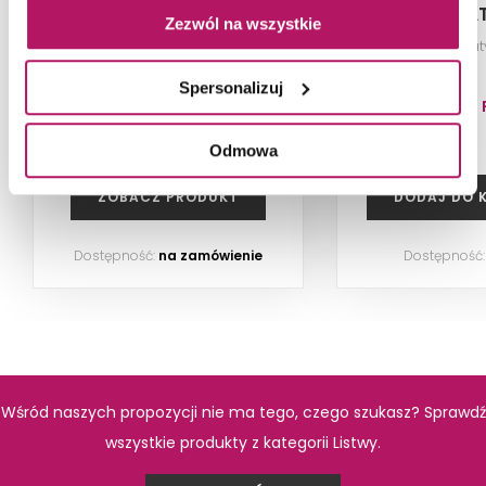
Grey Skirting OD663-068
SA
Zezwól na wszystkie
Listwa, 7,2x59,8 cm
Listwa ścienna sat
Spersonalizuj
18,70 PLN
89,90 
-7% od 20,00 PLN najniższa cena
Odmowa
ZOBACZ PRODUKT
DODAJ DO 
PRODUKTY Z KOLEKCJI
Dostępność:
na zamówienie
Dostępność
Wśród naszych propozycji nie ma tego, czego szukasz? Sprawdź
wszystkie produkty z kategorii Listwy.