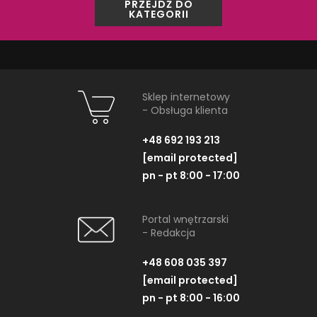
PRZEJDŹ DO
KATEGORII
Opoczno Glass Brown
Opoczno G
Border New OD660-075
Inserto New
Listwa, 2x45 cm
Dekoracja uniwers
cm
Sklep internetowy
- Obsługa klienta
+48 692 193 213
[email protected]
pn - pt 8:00 - 17:00
ZOBACZ PRODUKT
ZOBACZ P
Portal wnętrzarski
- Redakcja
+48 608 035 397
[email protected]
pn - pt 8:00 - 16:00
NAJNOWSZE ARTYKUŁY