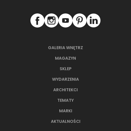
GALERIA WNĘTRZ
MAGAZYN
SKLEP
WYDARZENIA
ARCHITEKCI
66-metrowy apartament:
TEMATY
przystań dla nowoczesnej
nomadki
MARKI
AKTUALNOŚCI
Młoda, żyjąca dynamicznie inwestorka przez
lata kursowała między światowymi