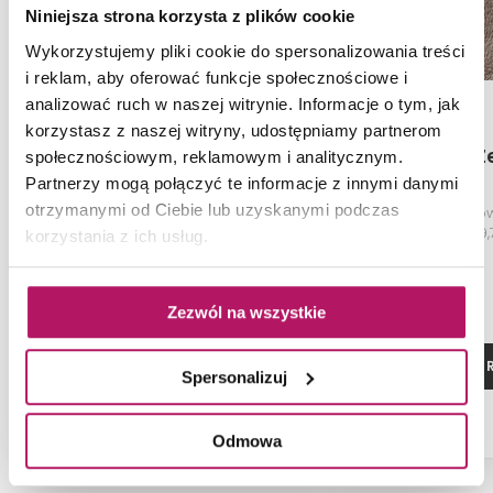
Niniejsza strona korzysta z plików cookie
Wykorzystujemy pliki cookie do spersonalizowania treści
i reklam, aby oferować funkcje społecznościowe i
analizować ruch w naszej witrynie. Informacje o tym, jak
korzystasz z naszej witryny, udostępniamy partnerom
Nowa Gala Zenith ZN 02
Nowa Gala Ze
społecznościowym, reklamowym i analitycznym.
Partnerzy mogą połączyć te informacje z innymi danymi
otrzymanymi od Ciebie lub uzyskanymi podczas
Płytka podłogowa, natura,
Płytka podłogowa
59,7x59,7 cm
29,7x59
korzystania z ich usług.
Zezwól na wszystkie
ZOBACZ PRODUKT
ZOBACZ P
Spersonalizuj
Odmowa