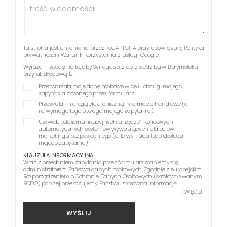
Ta strona jest chroniona przez reCAPTCHA oraz obowiązują
Polityka
prywatności
i
Warunki korzystania z usługi
Google.
Wyrażam zgodę na to, aby Synage sp. z o.o. z siedzibą w Białymstoku
przy ul. Składowej 12:
Przetwarzała moje dane osobowe w celu obsługi mojego
zapytania złożonego przez formularz.
Przesyłała mi drogą elektroniczną informacje handlowe (o
ile wymaga tego obsługa mojego zapytania).
Używała telekomunikacyjnych urządzeń końcowych i
automatycznych systemów wywołujących dla celów
marketingu bezpośredniego (o ile wymaga tego obsługa
mojego zapytania).
KLAUZULA INFORMACYJNA
Wraz z przesłaniem zapytania przez formularz staniemy się
administratorem Państwa danych osobowych. Zgodnie z europejskim
Rozporządzeniem o Ochronie Danych Osobowych (skrótowo zwanym
RODO) poniżej przekazujemy Państwu stosowną informację.
WIĘCEJ
WYŚLIJ