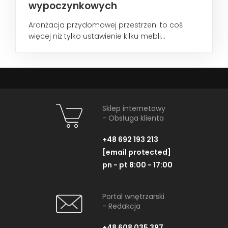
wypoczynkowych
Aranżacja przydomowej przestrzeni to coś
więcej niż tylko ustawienie kilku mebli...
Sklep internetowy
- Obsługa klienta
+48 692 193 213
[email protected]
pn - pt 8:00 - 17:00
Portal wnętrzarski
- Redakcja
+48 608 035 397