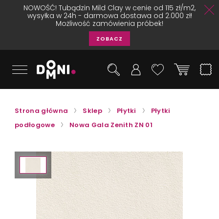
NOWOŚĆ! Tubądzin Mild Clay w cenie od 115 zł/m2,
wysyłka w 24h - darmowa dostawa od 2.000 zł!
Możliwość zamówienia próbek!
ZOBACZ
Strona główna
Sklep
Płytki
Płytki
podłogowe
Nowa Gala Zenith ZN 01