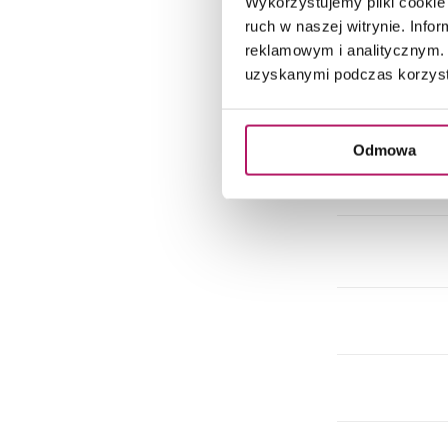
Wykorzystujemy pliki cookie 
ruch w naszej witrynie. Inf
reklamowym i analitycznym. 
uzyskanymi podczas korzysta
Odmowa