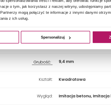
do spersonalizowania treści i reklam, aby oferować funkcje sp
ormacje o tym, jak korzystasz z naszej witryny, udostępniamy p
Przeznaczenie:
Łazienka, Taras i balkon, H
przedpokój, Kuchnia, Salon
Partnerzy mogą połączyć te informacje z innymi danymi otrzym
nia z ich usług.
Długość:
597 mm
Spersonalizuj
Z
Szerokość:
597 mm
9,4 mm
Grubość:
Kształt:
Kwadratowa
Wygląd:
Imitacja betonu, Imitacja