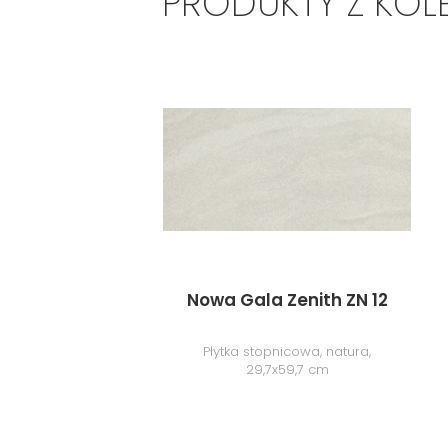
PRODUKTY Z KOL
Nowa Gala Zenith ZN 12
Płytka stopnicowa, natura,
29,7x59,7 cm