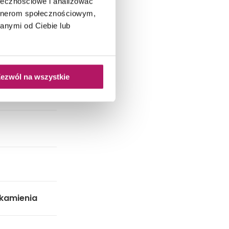
ołecznościowe i analizować
artnerom społecznościowym,
ol i
 i sypialnia
anymi od Ciebie lub
ezwól na wszystkie
 kamienia