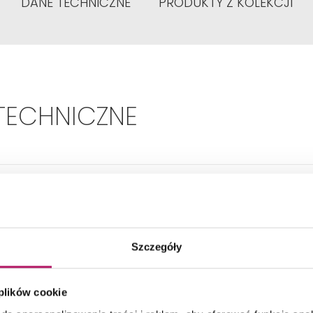
DANE TECHNICZNE
PRODUKTY Z KOLEKCJI
TECHNICZNE
Format:
60 x 60
Pierwszy
Gatunek:
Szczegóły
Wewnątrz, Na zewnątrz
Zastosowanie:
 plików cookie