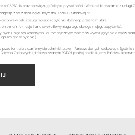
rzez reCAPTCHA oraz obowiązują
Polityka prywatności
i
Warunki korzystania z usługi
G
e sp. z o.o. z siedzibą w Białymstoku przy ul. Składowej 12:
 osobowe w celu obsługi mojego zapytania złożonego przez formularz.
ektroniczną informacje handlowe (o ile wymaga tego obsługa mojego zapytania).
yjnych urządzeń końcowych i automatycznych systemów wywołujących dla celów mark
ługa mojego zapytania).
a przez formularz staniemy się administratorem Państwa danych osobowych. Zgodnie z
 Danych Osobowych (skrótowo zwanym RODO) poniżej przekazujemy Państwu stosowną 
IJ