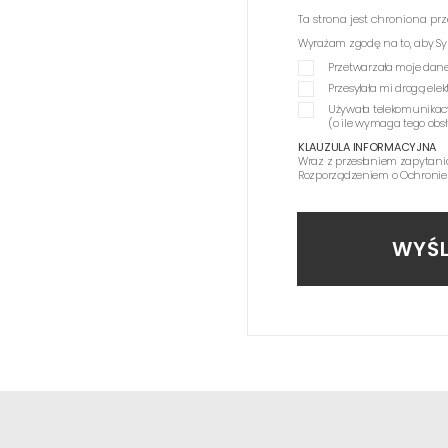
Ta strona jest chroniona p
Wyrażam zgodę na to, aby Synag
Przetwarzała moje dane
Przesyłała mi drogą el
Używała telekomunikac
(o ile wymaga tego obs
KLAUZULA INFORMACYJNA
Wraz z przesłaniem zapytani
Rozporządzeniem o Ochronie
WYŚL