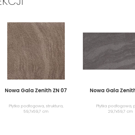
EKCJI
Nowa Gala Zenith ZN 07
Nowa Gala Zenith
Płytka podłogowa, struktura,
Płytka podłogowa, p
59,7x59,7 cm
29,7x59,7 cm