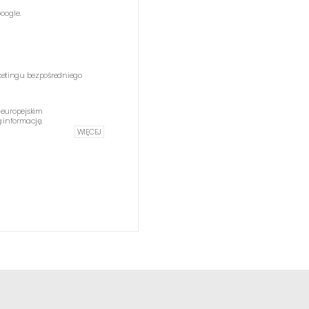
oogle.
etingu bezpośredniego
 europejskim
informację.
WIĘCEJ