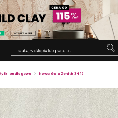
szukaj w sklepie lub portalu...
Płytki podłogowe
Nowa Gala Zenith ZN 12