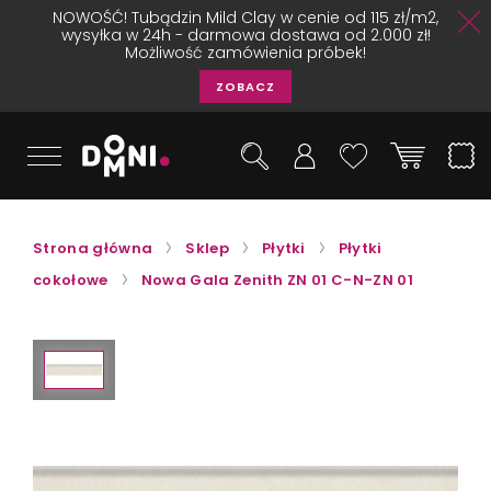
NOWOŚĆ! Tubądzin Mild Clay w cenie od 115 zł/m2,
wysyłka w 24h - darmowa dostawa od 2.000 zł!
Możliwość zamówienia próbek!
ZOBACZ
Strona główna
Sklep
Płytki
Płytki
cokołowe
Nowa Gala Zenith ZN 01 C-N-ZN 01