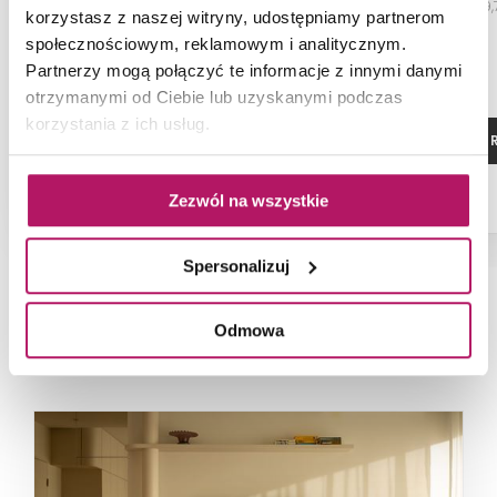
cm
29,7x59
korzystasz z naszej witryny, udostępniamy partnerom
społecznościowym, reklamowym i analitycznym.
Partnerzy mogą połączyć te informacje z innymi danymi
otrzymanymi od Ciebie lub uzyskanymi podczas
korzystania z ich usług.
ZOBACZ PRODUKT
ZOBACZ P
Zezwól na wszystkie
Spersonalizuj
Odmowa
NAJNOWSZE ARTYKUŁY