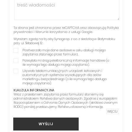
Ta strona jest chroniona przez reCAPTCHA oraz obowiązują
Polityka
prywatności
i
Warunki korzystania z usługi
Google.
Wyrażam zgodę na to, aby Synage sp. z o.o. z siedzibą w Białymstoku
przy ul. Składowej 12:
Przetwarzała moje dane osobowe w celu obsługi mojego
zapytania złożonego przez formularz.
Przesyłała mi drogą elektroniczną informacje handlowe (o
ile wymaga tego obsługa mojego zapytania).
Używała telekomunikacyjnych urządzeń końcowych i
automatycznych systemów wywołujących dla celów
marketingu bezpośredniego (o ile wymaga tego obsługa
mojego zapytania).
KLAUZULA INFORMACYJNA
Wraz z przesłaniem zapytania przez formularz staniemy się
administratorem Państwa danych osobowych. Zgodnie z europejskim
Rozporządzeniem o Ochronie Danych Osobowych (skrótowo zwanym
RODO) poniżej przekazujemy Państwu stosowną informację.
WIĘCEJ
WYŚLIJ