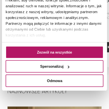
Nowa Gala Zenith ZN 12
Nowa Gala Ze
i reklam, aby oferować funkcje społecznościowe i
C-N-ZN 12
analizować ruch w naszej witrynie. Informacje o tym, jak
korzystasz z naszej witryny, udostępniamy partnerom
Płytka cokołowa, natura, 7,8x59,7
Płytka podłogowa
cm
59,7x59
społecznościowym, reklamowym i analitycznym.
Partnerzy mogą połączyć te informacje z innymi danymi
otrzymanymi od Ciebie lub uzyskanymi podczas
korzystania z ich usług.
ZOBACZ PRODUKT
ZOBACZ P
Zezwól na wszystkie
Spersonalizuj
Odmowa
NAJNOWSZE ARTYKUŁY