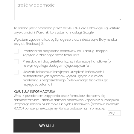
Ta strona jest chroniona przez reCAPTCHA oraz obowiązują
Polityka
prywatności
i
Warunki korzystania z usługi
Google.
Wyrażam zgodę na to, aby Synage sp. z o.o. z siedzibą w Białymstoku
przy ul. Składowej 12:
Przetwarzała moje dane osobowe w celu obsługi mojego
zapytania złożonego przez formularz.
Przesyłała mi drogą elektroniczną informacje handlowe (o
ile wymaga tego obsługa mojego zapytania).
Używała telekomunikacyjnych urządzeń końcowych i
automatycznych systemów wywołujących dla celów
marketingu bezpośredniego (o ile wymaga tego obsługa
mojego zapytania).
KLAUZULA INFORMACYJNA
Wraz z przesłaniem zapytania przez formularz staniemy się
administratorem Państwa danych osobowych. Zgodnie z europejskim
Rozporządzeniem o Ochronie Danych Osobowych (skrótowo zwanym
RODO) poniżej przekazujemy Państwu stosowną informację.
WIĘCEJ
WYŚLIJ