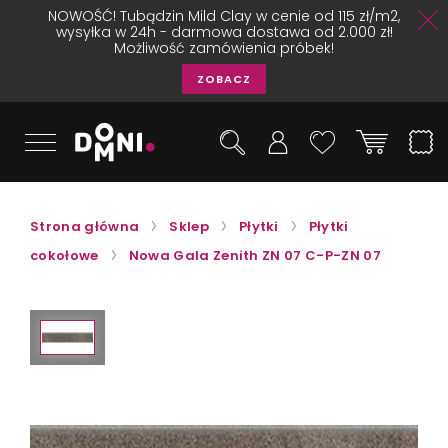
NOWOŚĆ! Tubądzin Mild Clay w cenie od 115 zł/m2,
wysyłka w 24h - darmowa dostawa od 2.000 zł!
Możliwość zamówienia próbek!
ZOBACZ
Strona główna
Sklep
Płytki
Płytki
cokołowe
Nowa Gala Zenith ZN 07 C-P-ZN 07