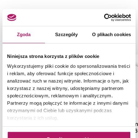
NASZE PROPOZYCJE ZAMIAST
PRODUKTU SCHEDPOL BASE (S4)
10.001/OLKB/SP
Zgoda
Szczegóły
O plikach cookies
Niniejsza strona korzysta z plików cookie
-9%
-7%
Wykorzystujemy pliki cookie do spersonalizowania treści
i reklam, aby oferować funkcje społecznościowe i
analizować ruch w naszej witrynie. Informacje o tym, jak
korzystasz z naszej witryny, udostępniamy partnerom
społecznościowym, reklamowym i analitycznym.
Partnerzy mogą połączyć te informacje z innymi danymi
otrzymanymi od Ciebie lub uzyskanymi podczas
korzystania z ich usług.
Schedpol Competia New
Deante Jasmi
3.4836
046