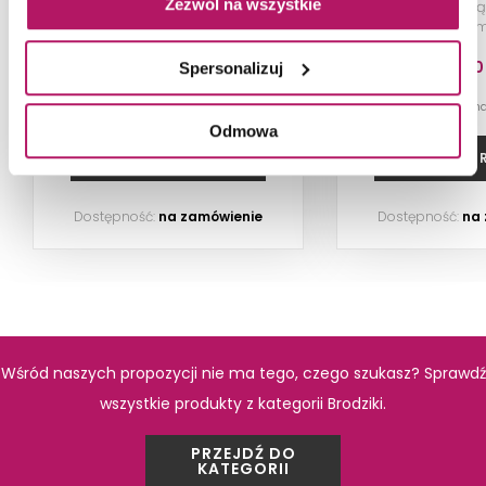
Zezwól na wszystkie
Brodzik prostokątny, 80x100 cm,
Brodzik prostoką
biały
100x80 cm
1 050,70 PLN
924,30
Spersonalizuj
-9% od 1 160,50 PLN najniższa cena
-7% od 999,20 PLN n
Odmowa
ZOBACZ PRODUKT
ZOBACZ P
Dostępność:
na zamówienie
Dostępność:
na
PRODUKTY Z KOLEKCJI
Wśród naszych propozycji nie ma tego, czego szukasz? Sprawdź
wszystkie produkty z kategorii Brodziki.
PRZEJDŹ DO
KATEGORII