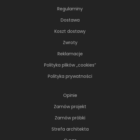
nomadki
Regulaminy
Młoda, żyjąca dynamicznie inwestorka przez
lata kursowała między światowymi
Dostawa
metropoliami...
Koszt dostawy
Zwroty
Reklamacje
Polityka plików „cookies”
Polityka prywatności
Opinie
Zamów projekt
Zamów próbki
Soft minimalizm z duszą. 65-
Strefa architekta
metrowe mieszkanie projektu AVO