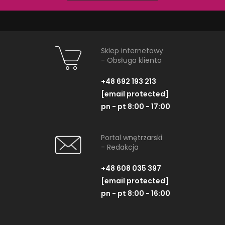
Sklep internetowy
- Obsługa klienta
Schedpol Base (S4)
Schedpol B
10.011/OLDB
10.010/O
+48 692 193 213
Brodzik prostokątny, 90x120 cm,
Brodzik prostokąt
[email protected]
niebieski
niebie
pn - pt 8:00 - 17:00
1 432,20 PLN
1 333,3
Portal wnętrzarski
- Redakcja
ZOBACZ PRODUKT
ZOBACZ P
+48 608 035 397
[email protected]
Dostępność:
na zamówienie
Dostępność:
na
pn - pt 8:00 - 16:00