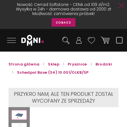
Nowość Cerrad Softstone - CENA od 109 zł/m2.
Wysyłka w 24h - darmowa dostawa od 2000 zł!
Możliwość zamówienia próbek!
ZOBACZ
Strona główna
Sklep
Prysznice
Brodziki
Schedpol Base (S4) 10.001/OLKB/SP
PRZYKRO NAM, ALE TEN PRODUKT ZOSTAŁ
WYCOFANY ZE SPRZEDAŻY