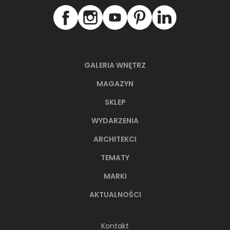
NAJNOWSZE ARTYKUŁY
GALERIA WNĘTRZ
MAGAZYN
SKLEP
WYDARZENIA
ARCHITEKCI
TEMATY
MARKI
AKTUALNOŚCI
66-metrowy apartament:
przystań dla nowoczesnej
Kontakt