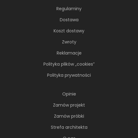
nomadki
Regulaminy
Młoda, żyjąca dynamicznie inwestorka przez
lata kursowała między światowymi
Dostawa
metropoliami...
Koszt dostawy
Zwroty
Reklamacje
Polityka plików „cookies”
Polityka prywatności
Opinie
Zamów projekt
Zamów próbki
Soft minimalizm z duszą. 65-
Strefa architekta
metrowe mieszkanie projektu AVO