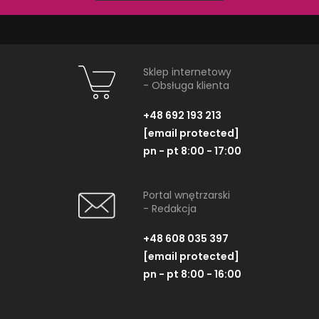
Sklep internetowy
- Obsługa klienta
Schedpol Base (S4)
Schedpol B
10.002/OLKB/SP
10.007
+48 692 193 213
Brodzik kwadratowy, 90x90 cm,
Brodzik prostokąt
[email protected]
niebieski
niebie
pn - pt 8:00 - 17:00
1 291,0
Portal wnętrzarski
- Redakcja
ZOBACZ PRODUKT
ZOBACZ P
+48 608 035 397
[email protected]
Dostępność:
na
pn - pt 8:00 - 16:00