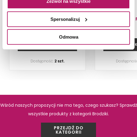
Zezwól na wszystkie
Brodzik granitowy prostokątny,
120x80 cm, white
1 519,90 PLN
10,00 
Spersonalizuj
Odmowa
DODAJ DO KOSZYKA
DODAJ DO 
Dostępność:
2 szt.
Dostępnoś
PRODUKTY Z KOLEKCJI
Wśród naszych propozycji nie ma tego, czego szukasz? Sprawdź
wszystkie produkty z kategorii Brodziki.
PRZEJDŹ DO
KATEGORII