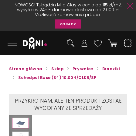
NOWOŚĆ! Tubądzin Mild Clay w cenie od 115 zł/m2,
wysyłka w 24h - darmowa dostawa od 2.000 zł!
Możliwość zamówienia próbek!
ZOBACZ
Strona główna
Sklep
Prysznice
Brodziki
Schedpol Base (S4) 10.004/OLKB/SP
PRZYKRO NAM, ALE TEN PRODUKT ZOSTAŁ
WYCOFANY ZE SPRZEDAŻY