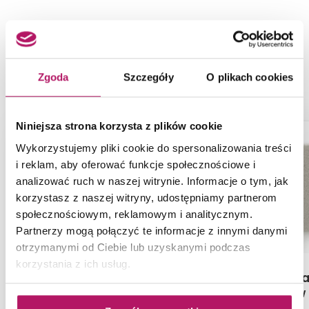
NASZE PROPOZYCJE ZAMIAST
PRODUKTU SCHEDPOL BASE (S4)
10.004/OLKB/SP
Zgoda
Szczegóły
O plikach cookies
Niniejsza strona korzysta z plików cookie
ZAMÓW PRÓBKĘ
Wykorzystujemy pliki cookie do spersonalizowania treści
i reklam, aby oferować funkcje społecznościowe i
analizować ruch w naszej witrynie. Informacje o tym, jak
korzystasz z naszej witryny, udostępniamy partnerom
społecznościowym, reklamowym i analitycznym.
Partnerzy mogą połączyć te informacje z innymi danymi
otrzymanymi od Ciebie lub uzyskanymi podczas
korzystania z ich usług.
IO Tegra KBT_A44B
próbka mat
brodzik/zlew
kolor beż 