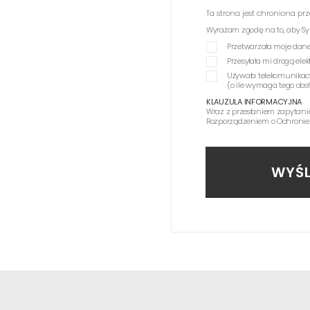
Ta strona jest chroniona p
Wyrażam zgodę na to, aby Synag
Przetwarzała moje dane
Przesyłała mi drogą el
Używała telekomunikac
(o ile wymaga tego obs
KLAUZULA INFORMACYJNA
Wraz z przesłaniem zapytani
Rozporządzeniem o Ochronie
WYŚL