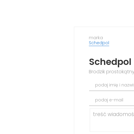
marka
Schedpol
Schedpol 
Brodzik prostokątny
podaj imię i nazw
podaj e-mail