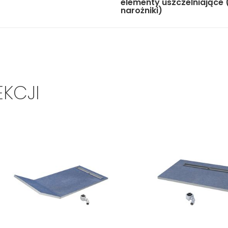
elementy uszczelniające 
narożniki)
EKCJI