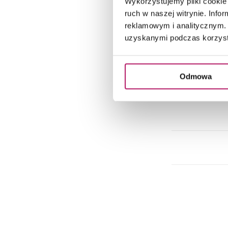
Wykorzystujemy pliki cookie 
ruch w naszej witrynie. Inf
reklamowym i analitycznym. 
uzyskanymi podczas korzysta
Odmowa