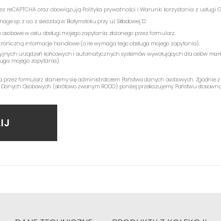
rzez reCAPTCHA oraz obowiązują
Polityka prywatności
i
Warunki korzystania z usługi
G
e sp. z o.o. z siedzibą w Białymstoku przy ul. Składowej 12:
 osobowe w celu obsługi mojego zapytania złożonego przez formularz.
ektroniczną informacje handlowe (o ile wymaga tego obsługa mojego zapytania).
yjnych urządzeń końcowych i automatycznych systemów wywołujących dla celów mark
ługa mojego zapytania).
a przez formularz staniemy się administratorem Państwa danych osobowych. Zgodnie z
 Danych Osobowych (skrótowo zwanym RODO) poniżej przekazujemy Państwu stosowną 
IJ