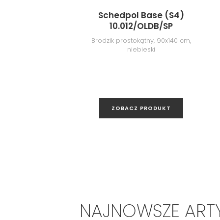
Schedpol Base (S4)
10.012/OLDB/SP
Brodzik prostokątny, 90x140 cm,
niebieski
ZOBACZ PRODUKT
NAJNOWSZE ART