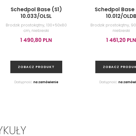
Schedpol Base (S1)
Schedpol Base 
10.033/OLSL
10.012/OLD
Brodzik prostokątny, 130+50x80
Brodzik prostokątny, 9
cm, niebieski
niebieski
1 490,80 PLN
1 461,20 PLN
ZOBACZ PRODUKT
ZOBACZ PRODU
Dostępność:
na zamówienie
Dostępność:
na zamówi
YKUŁY