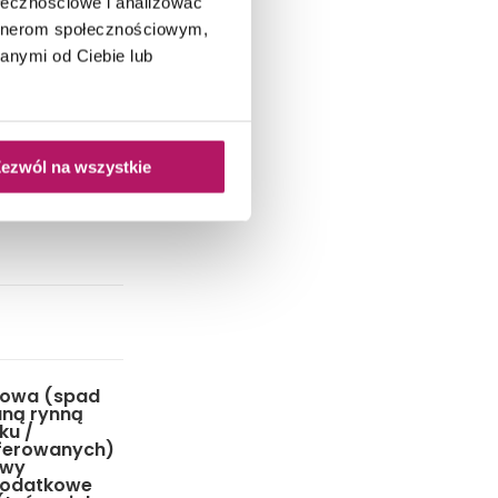
ołecznościowe i analizować
artnerom społecznościowym,
anymi od Ciebie lub
ezwól na wszystkie
kowa (spad
aną rynną
ku /
oferowanych)
owy
dodatkowe