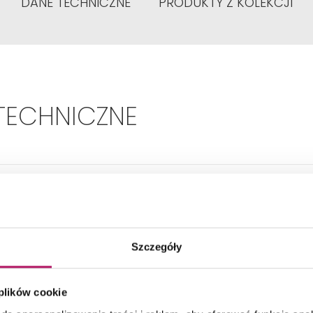
DANE TECHNICZNE
PRODUKTY Z KOLEKCJI
TECHNICZNE
Rodzaj:
Płytki
Kształt:
Prostokątny
Szczegóły
Materiał:
Stabilsound®
 plików cookie