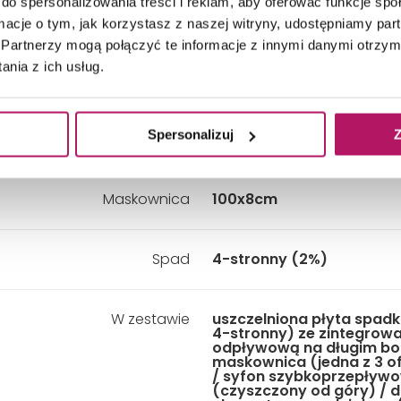
do spersonalizowania treści i reklam, aby oferować funkcje sp
Długość:
1200 mm
ormacje o tym, jak korzystasz z naszej witryny, udostępniamy p
Partnerzy mogą połączyć te informacje z innymi danymi otrzym
nia z ich usług.
Szerokość:
900 mm
Spersonalizuj
Z
Kolor:
Niebieski
Maskownica
100x8cm
Spad
4-stronny (2%)
W zestawie
uszczelniona płyta spad
4-stronny) ze zintegrow
odpływową na długim bo
maskownica (jedna z 3 
/ syfon szybkoprzepływ
(czyszczony od góry) / 