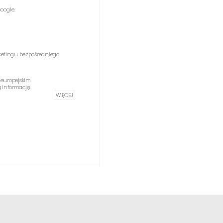
oogle.
etingu bezpośredniego
 europejskim
informację.
WIĘCEJ