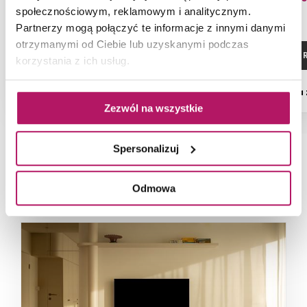
społecznościowym, reklamowym i analitycznym.
Partnerzy mogą połączyć te informacje z innymi danymi
otrzymanymi od Ciebie lub uzyskanymi podczas
ZOBACZ PRODUKT
ZOBACZ P
korzystania z ich usług.
Dostępność:
na
Zezwól na wszystkie
Spersonalizuj
NAJNOWSZE ARTYKUŁY
Odmowa