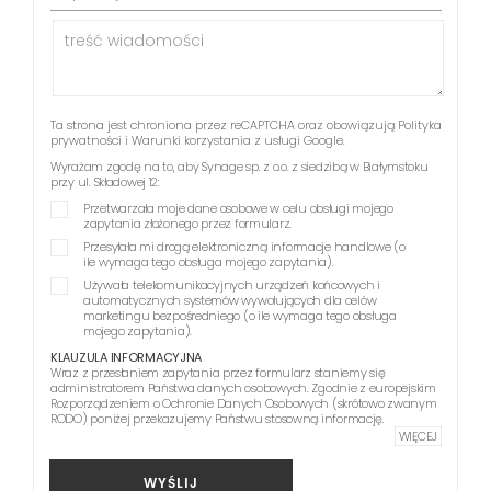
Ta strona jest chroniona przez reCAPTCHA oraz obowiązują
Polityka
prywatności
i
Warunki korzystania z usługi
Google.
Wyrażam zgodę na to, aby Synage sp. z o.o. z siedzibą w Białymstoku
przy ul. Składowej 12:
Przetwarzała moje dane osobowe w celu obsługi mojego
zapytania złożonego przez formularz.
Przesyłała mi drogą elektroniczną informacje handlowe (o
ile wymaga tego obsługa mojego zapytania).
Używała telekomunikacyjnych urządzeń końcowych i
automatycznych systemów wywołujących dla celów
marketingu bezpośredniego (o ile wymaga tego obsługa
mojego zapytania).
KLAUZULA INFORMACYJNA
Wraz z przesłaniem zapytania przez formularz staniemy się
administratorem Państwa danych osobowych. Zgodnie z europejskim
Rozporządzeniem o Ochronie Danych Osobowych (skrótowo zwanym
RODO) poniżej przekazujemy Państwu stosowną informację.
WIĘCEJ
WYŚLIJ