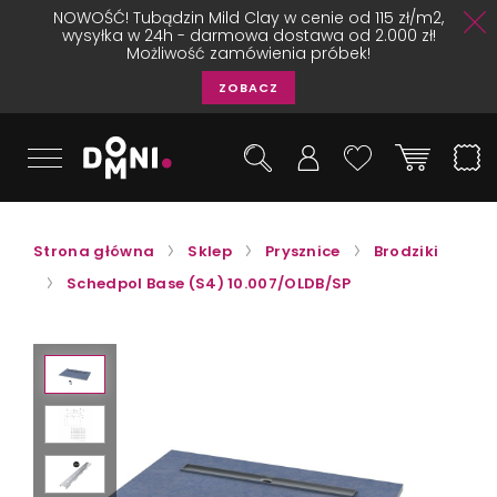
NOWOŚĆ! Tubądzin Mild Clay w cenie od 115 zł/m2,
wysyłka w 24h - darmowa dostawa od 2.000 zł!
Możliwość zamówienia próbek!
ZOBACZ
Strona główna
Sklep
Prysznice
Brodziki
Schedpol Base (S4) 10.007/OLDB/SP