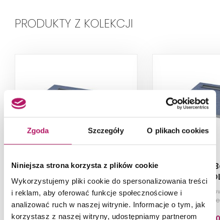
PRODUKTY Z KOLEKCJI
Zgoda
Szczegóły
O plikach cookies
Schedpol Base (S4)
Schedpol B
Niniejsza strona korzysta z plików cookie
10.006/OLDB/SP
10.003/O
Wykorzystujemy pliki cookie do spersonalizowania treści
Brodzik prostokątny, 70x140 cm,
Brodzik kwadratow
i reklam, aby oferować funkcje społecznościowe i
niebieski
niebie
analizować ruch w naszej witrynie. Informacje o tym, jak
korzystasz z naszej witryny, udostępniamy partnerom
1 451,4