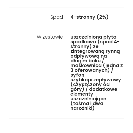
Spad
4-stronny (2%)
W zestawie
uszczelniona płyta
spadkowa (spad 4-
stronny) ze
zintegrowaną rynną
odpływową na
długim boku /
maskownica (jedna z
3 oferowanych) /
syfon
szybkoprzepływowy
(czyszczony od
góry) / dodatkowe
elementy
uszczelniające
(taśma i dwa
narożniki)