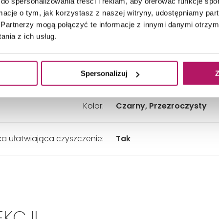
do spersonalizowania treści i reklam, aby oferować funkcje sp
Wariant:
Uniwersalny
ormacje o tym, jak korzystasz z naszej witryny, udostępniamy p
Partnerzy mogą połączyć te informacje z innymi danymi otrzym
nia z ich usług.
Materiał:
Szkło
Grubość szkła:
8 mm
Spersonalizuj
Z
Kolor:
Czarny, Przezroczysty
a ułatwiająca czyszczenie:
Tak
EKCJI