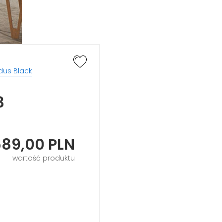
us Black
3
589,00
PLN
wartość produktu