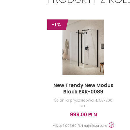
-1%
New Trendy New Modus
Black EXK-0089
Ścianka prysznicowa 4, 50x200
cm
999,00 PLN
-1% od 1 007,60 PLN najniższa cena