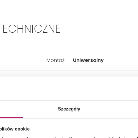
TECHNICZNE
Montaż:
Uniwersalny
Typ:
Walk-In
Szerokość:
1400 mm
Szczegóły
Wysokość:
2000 mm
 plików cookie