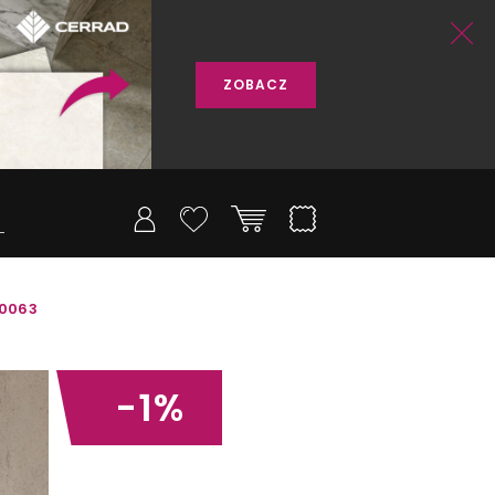
ZOBACZ
-0063
-1%