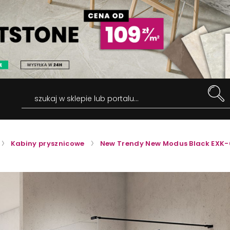
szukaj w sklepie lub portalu...
Kabiny prysznicowe
New Trendy New Modus Black EXK