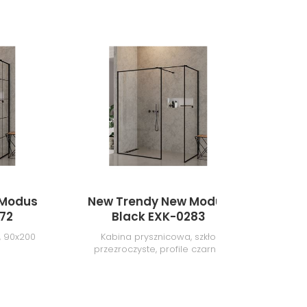
 Modus
New Trendy New Modus
New
72
Black EXK-0283
, 90x200
Kabina prysznicowa, szkło
Ścian
przezroczyste, profile czarne,
120x90x200 cm