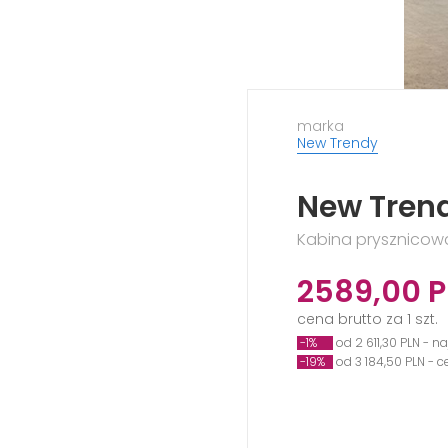
marka
New Trendy
New Tren
Kabina prysznicowa,
2589,00
P
cena brutto za 1 szt.
-1%
od 2 611,30 PLN - n
-19%
od 3 184,50 PLN - 