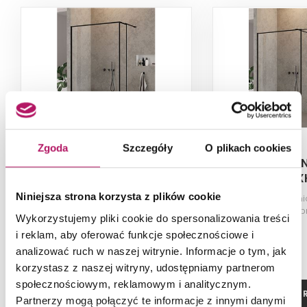
Zgoda
Szczegóły
O plikach cookies
New Trendy New Modus
New Trendy 
Black EXK-0268
Black EX
Niniejsza strona korzysta z plików cookie
Ścianka prysznicowa 1, 120x200
Kabina pryszni
cm
przezroczyste, pr
Wykorzystujemy pliki cookie do spersonalizowania treści
170x120x
i reklam, aby oferować funkcje społecznościowe i
analizować ruch w naszej witrynie. Informacje o tym, jak
korzystasz z naszej witryny, udostępniamy partnerom
społecznościowym, reklamowym i analitycznym.
ZOBACZ PRODUKT
ZOBACZ P
Partnerzy mogą połączyć te informacje z innymi danymi