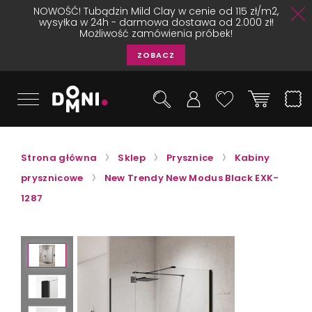
NOWOŚĆ! Tubądzin Mild Clay w cenie od 115 zł/m2,
wysyłka w 24h - darmowa dostawa od 2.000 zł!
Możliwość zamówienia próbek!
ZOBACZ
Strona główna
Sklep
Prysznice
Kabiny
prysznicowe
New Trendy New Modus Black EXK-
1287