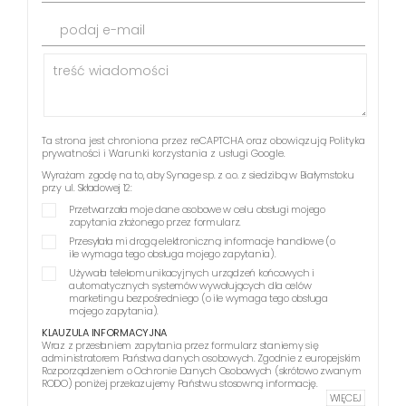
podaj e-mail
Ta strona jest chroniona przez reCAPTCHA oraz obowiązują
Polityka
prywatności
i
Warunki korzystania z usługi
Google.
Wyrażam zgodę na to, aby Synage sp. z o.o. z siedzibą w Białymstoku
przy ul. Składowej 12:
Przetwarzała moje dane osobowe w celu obsługi mojego
zapytania złożonego przez formularz.
Przesyłała mi drogą elektroniczną informacje handlowe (o
ile wymaga tego obsługa mojego zapytania).
Używała telekomunikacyjnych urządzeń końcowych i
automatycznych systemów wywołujących dla celów
marketingu bezpośredniego (o ile wymaga tego obsługa
mojego zapytania).
KLAUZULA INFORMACYJNA
Wraz z przesłaniem zapytania przez formularz staniemy się
administratorem Państwa danych osobowych. Zgodnie z europejskim
Rozporządzeniem o Ochronie Danych Osobowych (skrótowo zwanym
RODO) poniżej przekazujemy Państwu stosowną informację.
WIĘCEJ