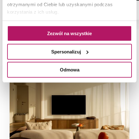
otrzymanymi od Ciebie lub uzyskanymi podczas
korzystania z ich usług.
Zezwól na wszystkie
NAJNOWSZE ARTYKUŁY
Spersonalizuj
Odmowa