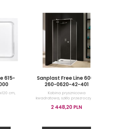
e 615-
Sanplast Free Line 600-
Sanp
000
260-0620-42-401
0
0x120 cm,
Kabina prysznicowa
Brodz
kwadratowa, szkło przezroczyste,
profile srebrne błyszczące,
2 448,20 PLN
100x100x195 cm