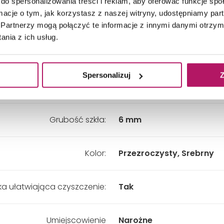
do spersonalizowania treści i reklam, aby oferować funkcje sp
ormacje o tym, jak korzystasz z naszej witryny, udostępniamy p
Wysokość:
1950 mm
Partnerzy mogą połączyć te informacje z innymi danymi otrzym
nia z ich usług.
Wariant:
Uniwersalny
Spersonalizuj
Z
Materiał:
Szkło
Grubość szkła:
6 mm
Kolor:
Przezroczysty, Srebrny
a ułatwiająca czyszczenie:
Tak
Umiejscowienie
Narożne