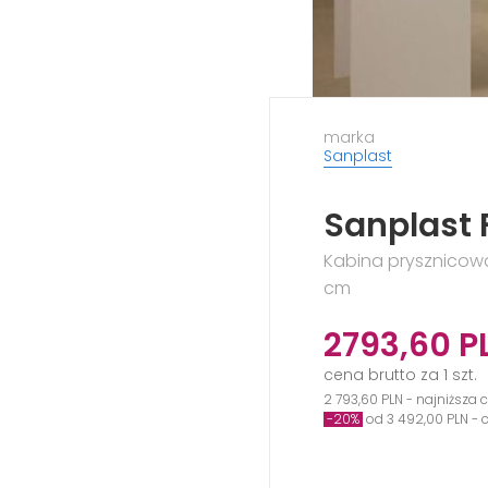
marka
Sanplast
Sanplast 
Kabina prysznicowa
cm
2793,60
P
cena brutto za 1 szt.
2 793,60 PLN - najniższa 
-20%
od 3 492,00 PLN -