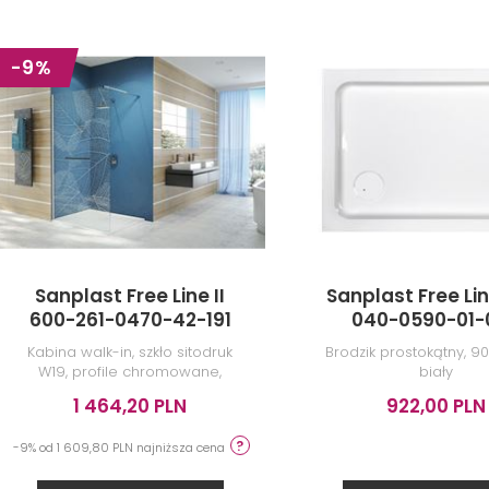
-9%
Sanplast Free Line II
Sanplast Free Lin
600-261-0470-42-191
040-0590-01-
Kabina walk-in, szkło sitodruk
Brodzik prostokątny, 9
W19, profile chromowane,
biały
140x200 cm
1 464,20 PLN
922,00 PLN
-9% od 1 609,80 PLN najniższa cena