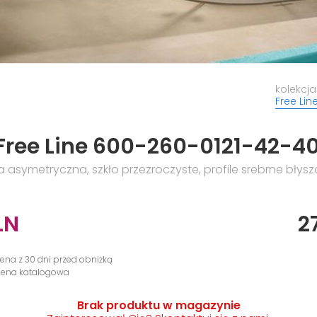
kolekcja
Free Lin
Free Line 600-260-0121-42-40
 asymetryczna, szkło przezroczyste, profile srebrne błys
LN
2
cena z 30 dni przed obniżką
 cena katalogowa
Brak produktu w magazynie