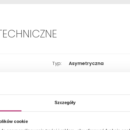
TECHNICZNE
Typ:
Asymetryczna
Sposób otwierania:
Skrzydłowy
Szerokość:
900 mm
Szczegóły
Głębokość:
800 mm
 plików cookie