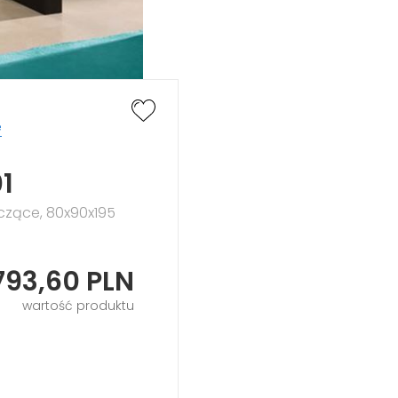
e
1
zczące, 80x90x195
793,60
PLN
wartość produktu