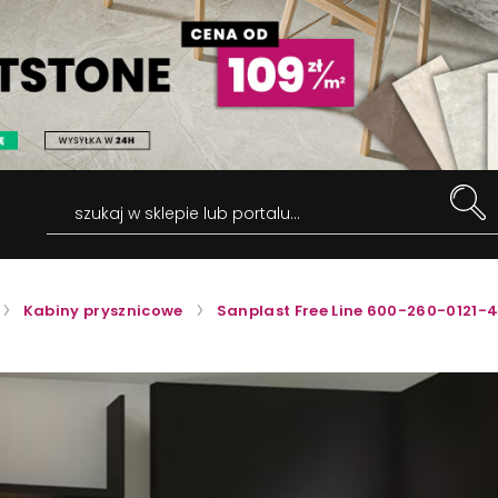
szukaj w sklepie lub portalu...
Kabiny prysznicowe
Sanplast Free Line 600-260-0121-