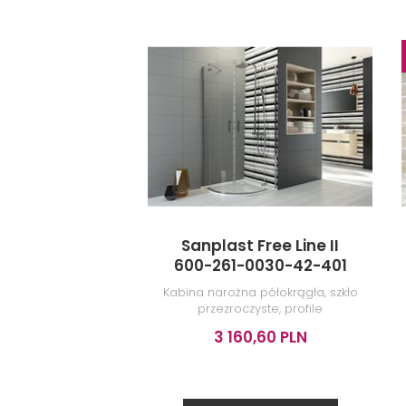
Sanplast Free Line II
600-261-0030-42-401
Kabina narożna półokrągła, szkło
przezroczyste, profile
chromowane, 90x200 cm
3 160,60 PLN