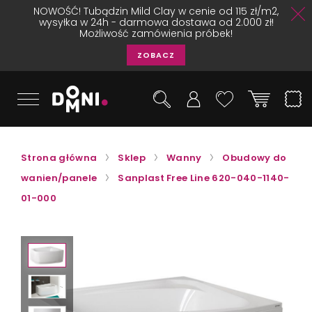
NOWOŚĆ! Tubądzin Mild Clay w cenie od 115 zł/m2,
wysyłka w 24h - darmowa dostawa od 2.000 zł!
Możliwość zamówienia próbek!
ZOBACZ
Strona główna
Sklep
Wanny
Obudowy do
wanien/panele
Sanplast Free Line 620-040-1140-
01-000