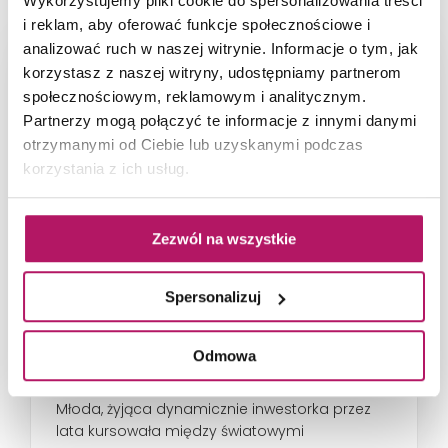
Wykorzystujemy pliki cookie do spersonalizowania treści
i reklam, aby oferować funkcje społecznościowe i
analizować ruch w naszej witrynie. Informacje o tym, jak
korzystasz z naszej witryny, udostępniamy partnerom
społecznościowym, reklamowym i analitycznym.
Partnerzy mogą połączyć te informacje z innymi danymi
otrzymanymi od Ciebie lub uzyskanymi podczas
korzystania z ich usług.
Zezwól na wszystkie
Spersonalizuj
66-metrowy apartament:
przystań dla nowoczesnej
Odmowa
nomadki
Młoda, żyjąca dynamicznie inwestorka przez
lata kursowała między światowymi