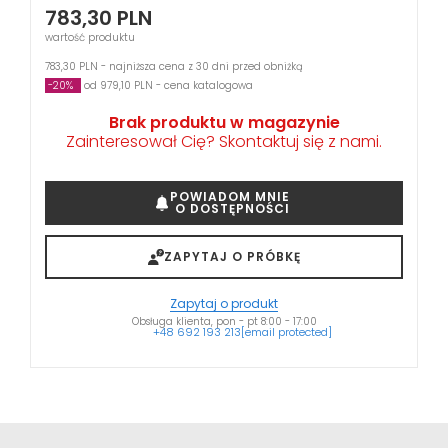
783,30
PLN
wartość produktu
783,30 PLN - najniższa cena z 30 dni przed obniżką
-20%
od 979,10 PLN - cena katalogowa
Brak produktu w magazynie
Zainteresował Cię? Skontaktuj się z nami.
POWIADOM MNIE
O DOSTĘPNOŚCI
ZAPYTAJ O PRÓBKĘ
Zapytaj o produkt
Obsługa klienta, pon - pt 8:00 - 17:00
+48 692 193 213
[email protected]