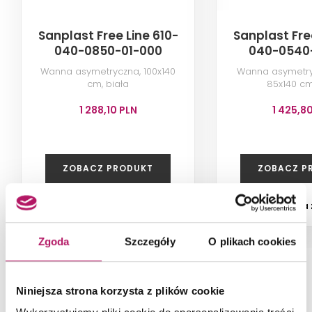
Sanplast Free Line 610-
Sanplast Fre
040-0850-01-000
040-0540
Wanna asymetryczna, 100x140
Wanna asymetry
cm, biała
85x140 cm
1 288,10 PLN
1 425,8
ZOBACZ PRODUKT
ZOBACZ P
Dostępność:
na zamówienie
Dostępność:
na
Zgoda
Szczegóły
O plikach cookies
NAJNOWSZE ARTYKUŁY
Niniejsza strona korzysta z plików cookie