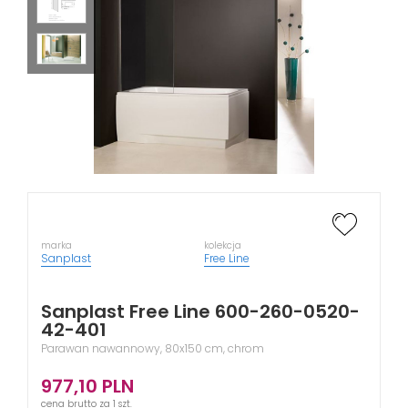
marka
kolekcja
Sanplast
Free Line
Sanplast Free Line 600-260-0520-
42-401
Parawan nawannowy, 80x150 cm, chrom
977,10
PLN
cena brutto za 1 szt.