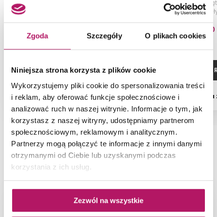
Obudowa do wanien, 90x160 cm,
Brodzik prostokąt
biała
biał
783,30 PLN
855,10
Zgoda
Szczegóły
O plikach cookies
ZOBACZ PRODUKT
ZOBACZ P
Niniejsza strona korzysta z plików cookie
Wykorzystujemy pliki cookie do spersonalizowania treści
Dostępność:
na zamówienie
Dostępność:
na
i reklam, aby oferować funkcje społecznościowe i
analizować ruch w naszej witrynie. Informacje o tym, jak
korzystasz z naszej witryny, udostępniamy partnerom
społecznościowym, reklamowym i analitycznym.
Partnerzy mogą połączyć te informacje z innymi danymi
NAJNOWSZE ARTYKUŁY
otrzymanymi od Ciebie lub uzyskanymi podczas
korzystania z ich usług.
Zezwól na wszystkie