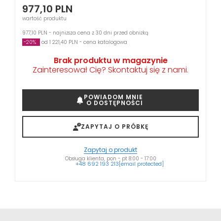
977,10
PLN
wartość produktu
977,10 PLN - najniższa cena z 30 dni przed obniżką
-20%
od 1 221,40 PLN - cena katalogowa
Brak produktu w magazynie
Zainteresował Cię? Skontaktuj się z nami.
POWIADOM MNIE
O DOSTĘPNOŚCI
ZAPYTAJ O PRÓBKĘ
Zapytaj o produkt
Obsługa klienta, pon - pt 8:00 - 17:00
+48 692 193 213
[email protected]