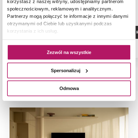
Cashm
korzystasz z naszej witryny, udostępniamy partnerom
społecznościowym, reklamowym i analitycznym.
Partnerzy mogą połączyć te informacje z innymi danymi
otrzymanymi od Ciebie lub uzyskanymi podczas
korzystania z ich usług.
ZOBACZ PRODUKT
ZOBACZ P
Zezwól na wszystkie
Spersonalizuj
NAJNOWSZE ARTYKUŁY
Odmowa