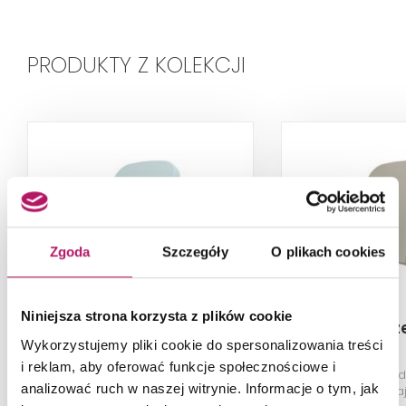
PRODUKTY Z KOLEKCJI
Zgoda
Szczegóły
O plikach cookies
Niniejsza strona korzysta z plików cookie
Bocchi Firenze A0322-
Bocchi Firenz
Wykorzystujemy pliki cookie do spersonalizowania treści
029
i reklam, aby oferować funkcje społecznościowe i
Deska WC duroplast
Deska WC d
analizować ruch w naszej witrynie. Informacje o tym, jak
wolnoopadająca, Matte Ice Blue
wolnoopadaj