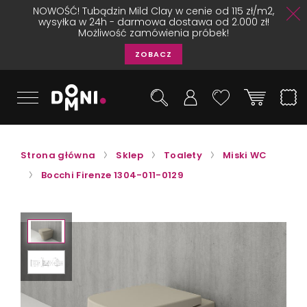
NOWOŚĆ! Tubądzin Mild Clay w cenie od 115 zł/m2,
wysyłka w 24h - darmowa dostawa od 2.000 zł!
Możliwość zamówienia próbek!
ZOBACZ
Strona główna
Sklep
Toalety
Miski WC
Bocchi Firenze 1304-011-0129