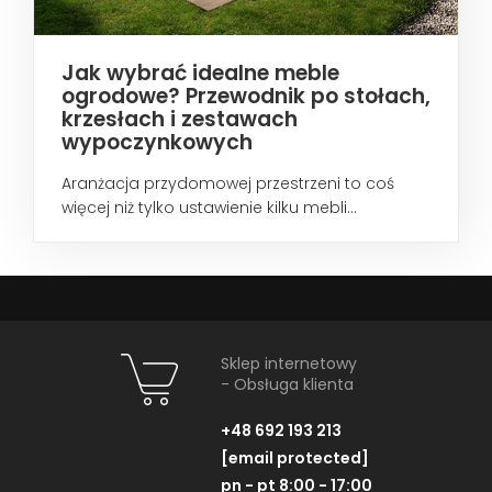
Jak wybrać idealne meble
ogrodowe? Przewodnik po stołach,
krzesłach i zestawach
wypoczynkowych
Aranżacja przydomowej przestrzeni to coś
więcej niż tylko ustawienie kilku mebli...
Sklep internetowy
- Obsługa klienta
+48 692 193 213
[email protected]
pn - pt 8:00 - 17:00