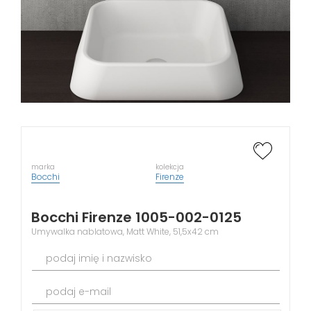
marka
kolekcja
Bocchi
Firenze
Bocchi Firenze 1005-002-0125
Umywalka nablatowa, Matt White, 51,5x42 cm
podaj imię i nazwisko
podaj e-mail