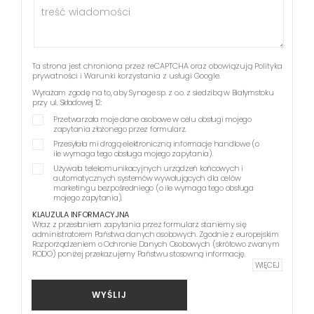
Ta strona jest chroniona przez reCAPTCHA oraz obowiązują
Polityka
prywatności
i
Warunki korzystania z usługi
Google.
Wyrażam zgodę na to, aby Synage sp. z o.o. z siedzibą w Białymstoku
przy ul. Składowej 12:
Przetwarzała moje dane osobowe w celu obsługi mojego
zapytania złożonego przez formularz.
Przesyłała mi drogą elektroniczną informacje handlowe (o
ile wymaga tego obsługa mojego zapytania).
Używała telekomunikacyjnych urządzeń końcowych i
automatycznych systemów wywołujących dla celów
marketingu bezpośredniego (o ile wymaga tego obsługa
mojego zapytania).
KLAUZULA INFORMACYJNA
Wraz z przesłaniem zapytania przez formularz staniemy się
administratorem Państwa danych osobowych. Zgodnie z europejskim
Rozporządzeniem o Ochronie Danych Osobowych (skrótowo zwanym
RODO) poniżej przekazujemy Państwu stosowną informację.
WIĘCEJ
WYŚLIJ