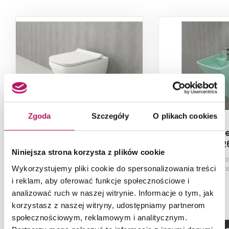
Zgoda
Szczegóły
O plikach cookies
Bocchi Firenze 1298-001-
Bocchi Firenz
0129
012
Niniejsza strona korzysta z plików cookie
Miska WC stojąca, bez deski,
Umywalka ści
Glossy White
monoblok, Matte
Wykorzystujemy pliki cookie do spersonalizowania treści
47,5x48
i reklam, aby oferować funkcje społecznościowe i
analizować ruch w naszej witrynie. Informacje o tym, jak
korzystasz z naszej witryny, udostępniamy partnerom
społecznościowym, reklamowym i analitycznym.