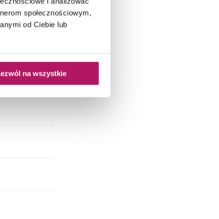
ołecznościowe i analizować
artnerom społecznościowym,
anymi od Ciebie lub
ezwól na wszystkie