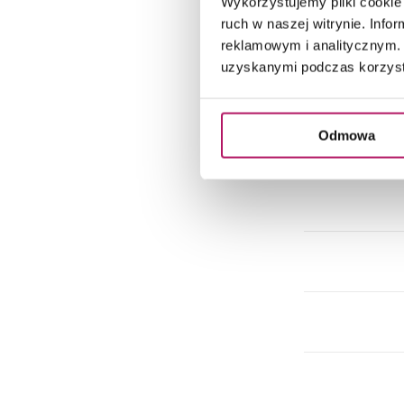
Wykorzystujemy pliki cookie 
ruch w naszej witrynie. Inf
reklamowym i analitycznym. 
uzyskanymi podczas korzysta
Odmowa