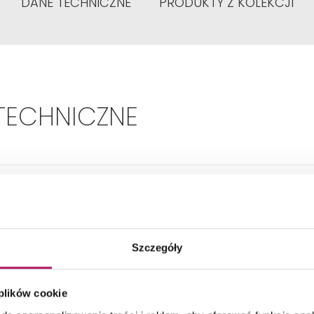
DANE TECHNICZNE
PRODUKTY Z KOLEKCJI
TECHNICZNE
Montaż:
Podwieszana
Typ:
Bezkołnierzowa
Szczegóły
Kształt:
Prostokątny
 plików cookie