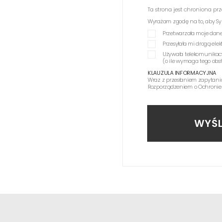
Ta strona jest chroniona p
Wyrażam zgodę na to, aby Synag
Przetwarzała moje dane
Przesyłała mi drogą el
Używała telekomunikac
(o ile wymaga tego obs
KLAUZULA INFORMACYJNA
Wraz z przesłaniem zapytani
Rozporządzeniem o Ochronie
WYŚL