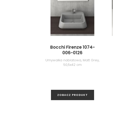
Bocchi Firenze 1074-
006-0126
Umywalka nablatowa, Matt Grey,
50,5x42 cm
ZOBACZ PRODUKT