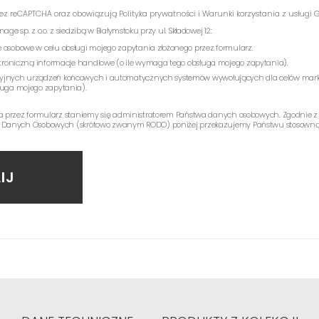
rzez reCAPTCHA oraz obowiązują
Polityka prywatności
i
Warunki korzystania z usługi
G
e sp. z o.o. z siedzibą w Białymstoku przy ul. Składowej 12:
 osobowe w celu obsługi mojego zapytania złożonego przez formularz.
ektroniczną informacje handlowe (o ile wymaga tego obsługa mojego zapytania).
yjnych urządzeń końcowych i automatycznych systemów wywołujących dla celów mark
ługa mojego zapytania).
a przez formularz staniemy się administratorem Państwa danych osobowych. Zgodnie z
 Danych Osobowych (skrótowo zwanym RODO) poniżej przekazujemy Państwu stosowną 
IJ