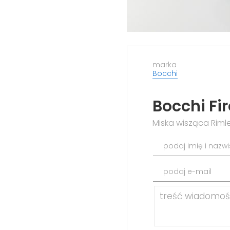
marka
Bocchi
Bocchi Fi
Miska wisząca Rimle
podaj imię i nazw
podaj e-mail