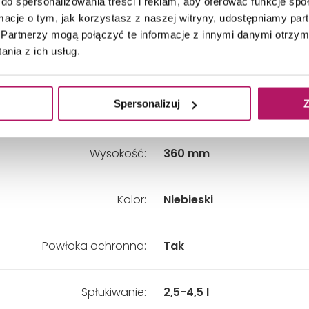
do spersonalizowania treści i reklam, aby oferować funkcje sp
Materiał:
Ceramika
ormacje o tym, jak korzystasz z naszej witryny, udostępniamy p
Partnerzy mogą połączyć te informacje z innymi danymi otrzym
nia z ich usług.
Głębokość:
535 mm
Spersonalizuj
Z
Szerokość:
340 mm
Wysokość:
360 mm
Kolor:
Niebieski
Powłoka ochronna:
Tak
Spłukiwanie:
2,5-4,5 l