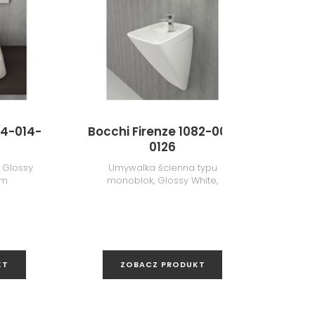
74-014-
Bocchi Firenze 1082-001-
Bocch
0126
 Glossy
Umywalka ścienna typu
Miska 
cm
monoblok, Glossy White,
47,5x48,5 cm
KT
ZOBACZ PRODUKT