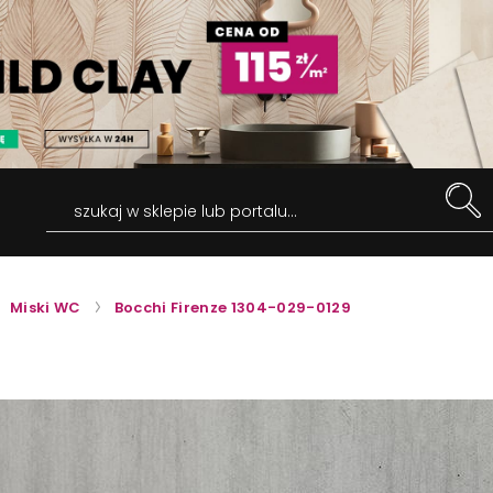
szukaj w sklepie lub portalu...
Miski WC
Bocchi Firenze 1304-029-0129