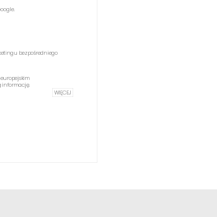
oogle.
etingu bezpośredniego
 europejskim
informację.
WIĘCEJ