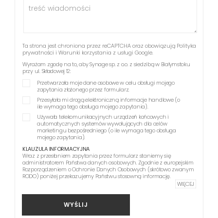
Ta strona jest chroniona przez reCAPTCHA oraz obowiązują
Polityka
prywatności
i
Warunki korzystania z usługi
Google.
Wyrażam zgodę na to, aby Synage sp. z o.o. z siedzibą w Białymstoku
przy ul. Składowej 12:
Przetwarzała moje dane osobowe w celu obsługi mojego
zapytania złożonego przez formularz.
Przesyłała mi drogą elektroniczną informacje handlowe (o
ile wymaga tego obsługa mojego zapytania).
Używała telekomunikacyjnych urządzeń końcowych i
automatycznych systemów wywołujących dla celów
marketingu bezpośredniego (o ile wymaga tego obsługa
mojego zapytania).
KLAUZULA INFORMACYJNA
Wraz z przesłaniem zapytania przez formularz staniemy się
administratorem Państwa danych osobowych. Zgodnie z europejskim
Rozporządzeniem o Ochronie Danych Osobowych (skrótowo zwanym
RODO) poniżej przekazujemy Państwu stosowną informację.
WIĘCEJ
WYŚLIJ