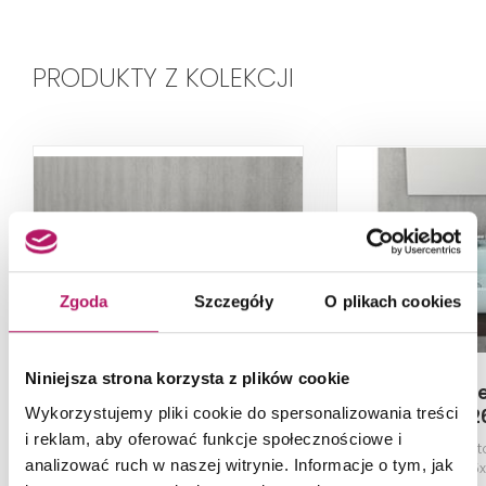
PRODUKTY Z KOLEKCJI
Zgoda
Szczegóły
O plikach cookies
Niniejsza strona korzysta z plików cookie
Bocchi Firenze 1298-001-
Bocchi Firenz
Wykorzystujemy pliki cookie do spersonalizowania treści
0129
012
i reklam, aby oferować funkcje społecznościowe i
Miska WC stojąca, bez deski,
Umywalka nablato
analizować ruch w naszej witrynie. Informacje o tym, jak
Glossy White
Blue, 50,