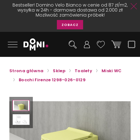
Bestseller! Domino Velo Bianco w cenie od 87 zł/m2,
wysyłka w 24h - darmowa dostawa od 2.000 zł!
Mozliwość zamówienia próbek!
ZOBACZ
Strona główna
Sklep
Toalety
Miski WC
Bocchi Firenze 1298-026-0129