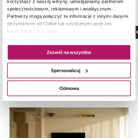
korzystasz z naszej witryny, udostępniamy partnerom
społecznościowym, reklamowym i analitycznym.
Partnerzy mogą połączyć te informacje z innymi danymi
otrzymanymi od Ciebie lub uzyskanymi podczas
korzystania z ich usług.
ZOBACZ PRODUKT
ZOBACZ P
Zezwól na wszystkie
Spersonalizuj
NAJNOWSZE ARTYKUŁY
Odmowa