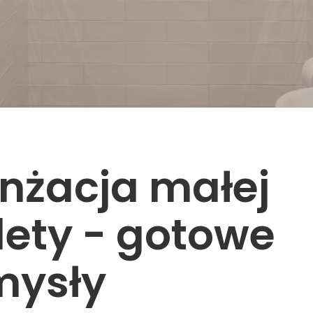
nżacja małej
lety - gotowe
mysły