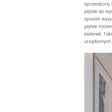
sprawdzony d
płytek do wy
sposób wszys
płytek może
łazienek. Ta
urządzanych