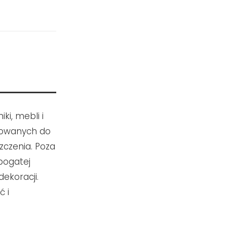
i, mebli i
kowanych do
zczenia. Poza
bogatej
ekoracji.
ć i