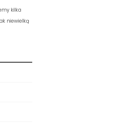
emy kilka
k niewielką