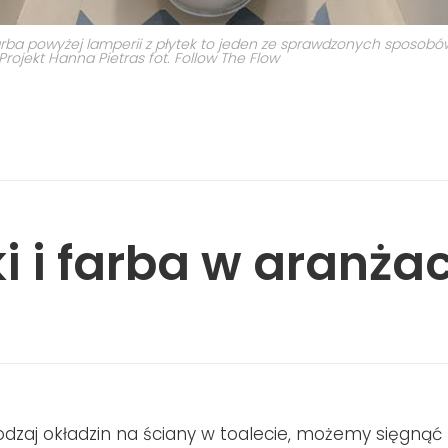
farba powyżej lamperii z płytek to jeden ze sprawdzonych sposobó
rojekt Hanna Pietras fot. Follow The Flow
ki i farba w aranżac
odzaj okładzin na ściany w toalecie, możemy sięgnąć