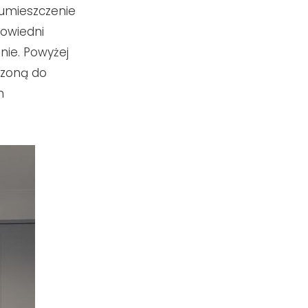
 umieszczenie
powiedni
nie. Powyżej
zoną do
h