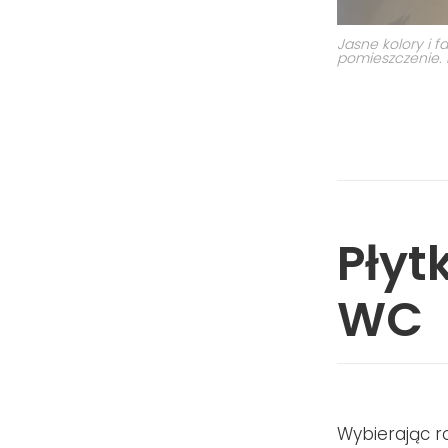
Jasne kolory i 
pomieszczenie. P
Płyt
WC
Wybierając r