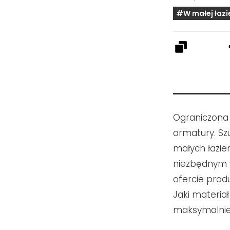
#W małej łazi
Ograniczona 
armatury. S
małych łazie
niezbędnym 
ofercie prod
Jaki materiał
maksymalnie