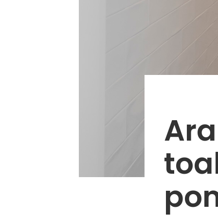
Ara
toa
po