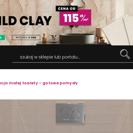
szukaj w sklepie lub portalu...
cja małej toalety - gotowe pomysły