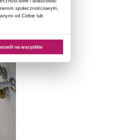
ołecznościowe i analizować
artnerom społecznościowym,
anymi od Ciebie lub
ezwól na wszystkie