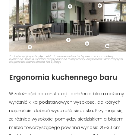
Zadbaj o spójną estetykę mebli - to ważne w otwartych przestrzeniach. Hokery
kuchenne i krzesła w jadalni mają podobne formy i kolory, dzięki czemu aranżacja jest
elegancka i dopracowana. Fot. Synage
Ergonomia kuchennego baru
W zależności od konstrukcji i położenia blatu możemy
wyróżnić kilka podstawowych wysokości, do których
najprościej dobrać wysokość siedziska. Przyjmuje się,
że różnica wysokości pomiędzy siedziskiem a blatem
mebla towarzyszącego powinna wynosić 25-30 cm.