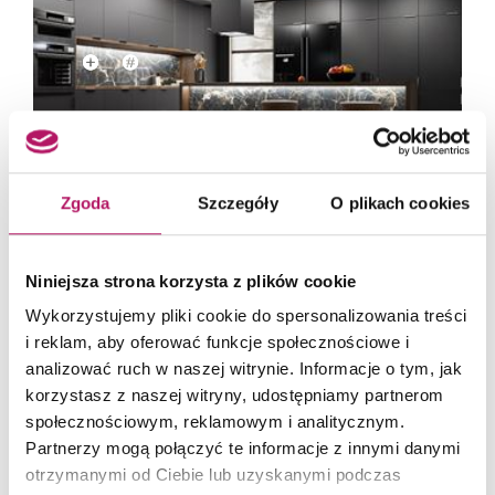
Zgoda
Szczegóły
O plikach cookies
Hokery z możliwością regulacji to uniwersalne rozwiązanie - pasują do blatów i barów o
różnych wysokościach. Fot. Synage
Niniejsza strona korzysta z plików cookie
Wykorzystujemy pliki cookie do spersonalizowania treści
Jaka wysokość blatu do
i reklam, aby oferować funkcje społecznościowe i
hokerów?
analizować ruch w naszej witrynie. Informacje o tym, jak
korzystasz z naszej witryny, udostępniamy partnerom
Barek zlokalizowany na wysokości ciągu szafek
społecznościowym, reklamowym i analitycznym.
Partnerzy mogą połączyć te informacje z innymi danymi
kuchennych będzie miał ok. 85 cm. To częste
otrzymanymi od Ciebie lub uzyskanymi podczas
rozwiązanie w zabudowie typu, U gdzie miejsce do