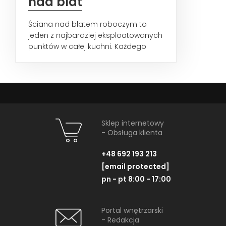
nad blat
Ściana nad blatem roboczym to
jeden z najbardziej eksploatowanych
punktów w całej kuchni. Każdego
dnia mierzy się z pryskającym...
Sklep internetowy
- Obsługa klienta
+48 692 193 213
[email protected]
pn - pt 8:00 - 17:00
Portal wnętrzarski
- Redakcja