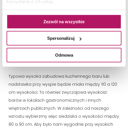
korzystania z ich usług.
spożywania śniadań powstaje poprzez przedłużenie
blatu szafek na ich stałej wysokości. Wygodne
krzesła/stołki do takiego blatu będą miały wysokość
Zezwól na wszystkie
55-60 cm.
Wysokość wyspy kuchennej do hokerów waha się od
Spersonalizuj
90 do 110 cm - to często nieco wyżej niż blat szafek
kuchennych. Dobierzmy do niej hokery o wysokości
Odmowa
między 60 a 80 cm.
Typowa wysoka zabudowa kuchennego baru lub
nadstawka przy wyspie będzie miała między 110 a 120
cm wysokości. To również zwyczajowa wysokość
barów w lokalach gastronomicznych i innych
wnętrzach publicznych. W zależności od naszego
wzrostu wybierzmy więc siedziska o wysokości między
80 a 90 cm. Aby było nam wygodnie przy wysokich