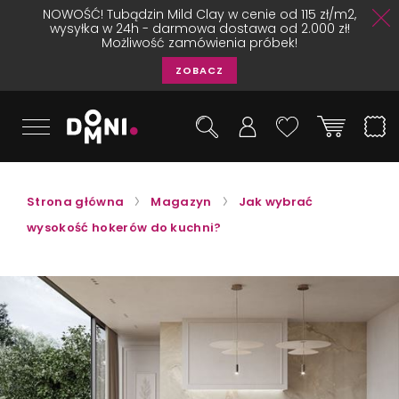
NOWOŚĆ! Tubądzin Mild Clay w cenie od 115 zł/m2,
wysyłka w 24h - darmowa dostawa od 2.000 zł!
Możliwość zamówienia próbek!
ZOBACZ
Strona główna
Magazyn
Jak wybrać
wysokość hokerów do kuchni?