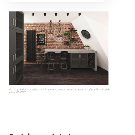
Rodzaj i kolor hokerów musimy dopasować do stylu aranżacji kuchni. Projekt.
meinDESIGN