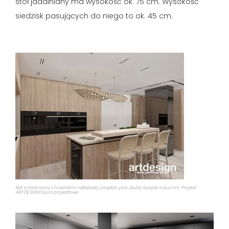
stół jadalniany ma wysokość ok. 75 cm. Wysokość
siedzisk pasujących do niego to ok. 45 cm.
Bar sniadniowy z hokerami najłatwiej urządzić przy dużej wyspie w kuchni. Projekt:
ARTDESIGN biuro projektowe