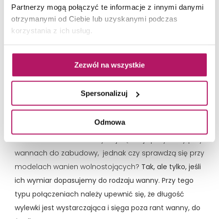
Partnerzy mogą połączyć te informacje z innymi danymi
otrzymanymi od Ciebie lub uzyskanymi podczas
korzystania z ich usług.
Sposób montażu baterii na rancie wanny pozwala oszczędzić cenne miejsce w
Zezwól na wszystkie
niewielkich wnętrzach. Fot. Synage
Spersonalizuj
Baterie montowane na ścianie
Odmowa
Baterie ścienne do wanny najczęściej spotykamy przy
wannach do zabudowy, jednak czy sprawdzą się przy
modelach wanien wolnostojących?
Tak, ale tylko, jeśli
ich wymiar dopasujemy do rodzaju wanny. Przy tego
typu połączeniach należy upewnić się, że długość
wylewki jest wystarczająca i sięga poza rant wanny, do