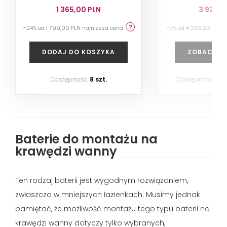
1 365,00 PLN
3 921,3
-24% od 1 799,00 PLN najniższa cena
-7% od 4 239,20 PLN 
DODAJ DO KOSZYKA
ZOBACZ P
Dostępność:
8 szt.
Dostępność:
na
Baterie do montażu na
krawędzi wanny
Ten rodzaj baterii jest wygodnym rozwiązaniem,
zwłaszcza w mniejszych łazienkach. Musimy jednak
pamiętać, że możliwość montażu tego typu baterii na
krawędzi wanny dotyczy tylko wybranych,