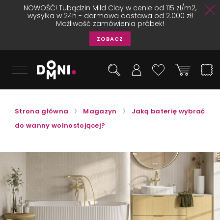
NOWOŚĆ! Tubądzin Mild Clay w cenie od 115 zł/m2,
wysyłka w 24h - darmowa dostawa od 2.000 zł!
Możliwość zamówienia próbek!
ZOBACZ
Strona główna
Magazyn
Jaką baterię wybrać
do wanny wolnostojącej?