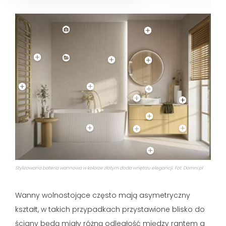
Stylizowana bateria wannowa w kolorze złotym doda wnętrzu elegancji. Fot. Domni.pl
Wanny wolnostojące często mają asymetryczny
kształt, w takich przypadkach przystawione blisko do
ściany będą miały różną odległość między rantem a