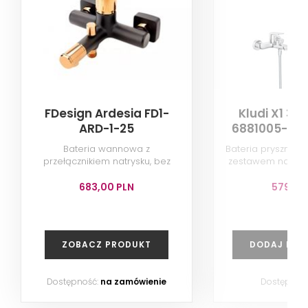
FDesign Ardesia FD1-
Kludi X1 32
ARD-1-25
6881005-00 
00 + 630
Bateria wannowa z
Bateria prysznic
przełącznikiem natrysku, bez
zestawem natrys
kompletu natryskowego, różowe
złoto/czarny
683,00 PLN
579,00
ZOBACZ PRODUKT
DODAJ DO 
Dostępność:
na zamówienie
Dostępnoś