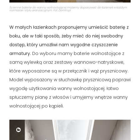
Ścienne baterie do wanny wolnostojącej możemy dopasować do łazienek w każdym
rozmiarze i stylu aranżacyjnym. Fot. Domni.pl
W małych łazienkach proponujemy umieścić baterię z
boku, ale w taki sposób, żeby mieć do niej swobodny
dostęp, który umożliwi nam wygodne czyszczenie
armatury.
Do wyboru mamy baterie wolnostojące z
samą wylewką oraz zestawy wannowo-natryskowe,
które wyposażone są w przełącznik i wąż prysznicowy.
Model wyposażony w słuchawkę prysznicową poprawi
wygodę użytkowania wanny wolnostojącej: łatwo
spłuczemy pianę z włosów i umyjemy wnętrze wanny
wolnostojącej po kąpieli.