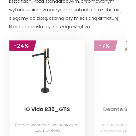
kształtach. Poza standardowym, chromowanym
wykończeniem w naszych łazienkach coraz chętniej
sięgamy po złotą, czarną, czy miedzianą armaturę,
która podkreśla styl naszego wnętrza.
-24%
-7%
IO Vida B30_G11S
Deante Sili
Bateria wannowa wolnostojąca,
Bateria wannowa
czarno-złota
z zestawem prysz
szczotk