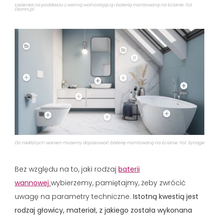
Łazienka na poddaszu z wanną wolnostojącą i baterią montowaną na ścianie. Fot.
Domni.pl
Do niektórych wanien możemy dopasować baterię montowaną na ścianie. Fot. Synage
Bez względu na to, jaki rodzaj
baterii
wannowej
wybierzemy, pamiętajmy, żeby zwrócić
uwagę na parametry techniczne.
Istotną kwestią jest
rodzaj głowicy, materiał, z jakiego została wykonana