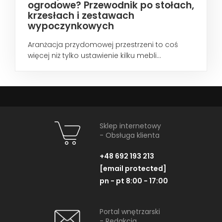
ogrodowe? Przewodnik po stołach,
krzesłach i zestawach
wypoczynkowych
Aranżacja przydomowej przestrzeni to coś
więcej niż tylko ustawienie kilku mebli...
Sklep internetowy
- Obsługa klienta
+48 692 193 213
[email protected]
pn - pt 8:00 - 17:00
Portal wnętrzarski
- Redakcja