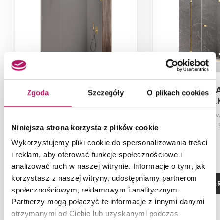
New Trendy Avexa Gold
New Trendy 
Zgoda
Szczegóły
O plikach cookies
Shine EXK-7048
Shine EX
Kabina prysznicowa walk-in,
Kabina prysznicow
szkło przezroczyste, profile złote,
przezroczyste, p
Niniejsza strona korzysta z plików cookie
90x200 cm
120x110x
2 114,00 PLN
Wykorzystujemy pliki cookie do spersonalizowania treści
i reklam, aby oferować funkcje społecznościowe i
analizować ruch w naszej witrynie. Informacje o tym, jak
korzystasz z naszej witryny, udostępniamy partnerom
ZOBACZ PRODUKT
ZOBACZ P
społecznościowym, reklamowym i analitycznym.
Partnerzy mogą połączyć te informacje z innymi danymi
Dostępność:
na zamówienie
otrzymanymi od Ciebie lub uzyskanymi podczas