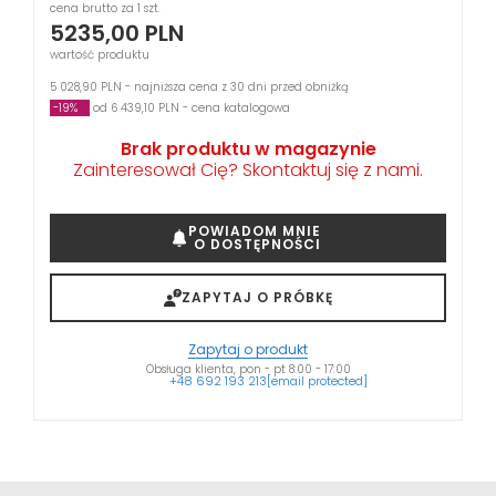
cena brutto za 1 szt.
5235,00
PLN
wartość produktu
5 028,90 PLN - najniższa cena z 30 dni przed obniżką
-19%
od 6 439,10 PLN - cena katalogowa
Brak produktu w magazynie
Zainteresował Cię? Skontaktuj się z nami.
POWIADOM MNIE
O DOSTĘPNOŚCI
ZAPYTAJ O PRÓBKĘ
Zapytaj o produkt
Obsługa klienta, pon - pt 8:00 - 17:00
+48 692 193 213
[email protected]