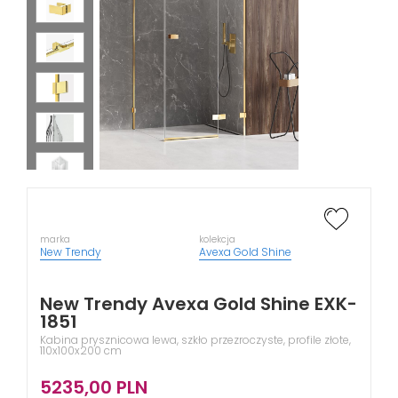
marka
kolekcja
New Trendy
Avexa Gold Shine
New Trendy Avexa Gold Shine EXK-
1851
Kabina prysznicowa lewa, szkło przezroczyste, profile złote,
110x100x200 cm
5235,00
PLN