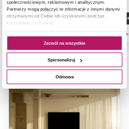
społecznościowym, reklamowym i analitycznym.
Partnerzy mogą połączyć te informacje z innymi danymi
otrzymanymi od Ciebie lub uzyskanymi podczas
ZOBACZ PRODUKT
ZOBACZ P
korzystania z ich usług.
Dostępność:
na
Zezwól na wszystkie
Spersonalizuj
NAJNOWSZE ARTYKUŁY
Odmowa