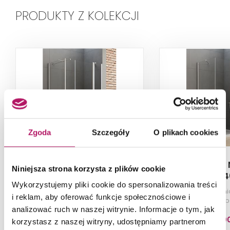
PRODUKTY Z KOLEKCJI
Zgoda
Szczegóły
O plikach cookies
New Trendy New Soleo
New Trendy 
Niniejsza strona korzysta z plików cookie
K-0387
K-04
Wykorzystujemy pliki cookie do spersonalizowania treści
Kabina prysznicowa, szkło
Kabina pryszni
i reklam, aby oferować funkcje społecznościowe i
przezroczyste, profile chrom,
przezroczyste, p
110x100x195 cm
120x100x
analizować ruch w naszej witrynie. Informacje o tym, jak
3 555,0
korzystasz z naszej witryny, udostępniamy partnerom