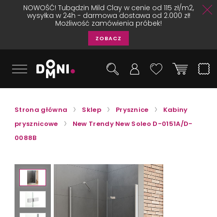
NOWOŚĆ! Tubądzin Mild Clay w cenie od 115 zł/m2,
wysyłka w 24h - darmowa dostawa od 2.000 zł!
Możliwość zamówienia próbek!
ZOBACZ
Strona główna
Sklep
Prysznice
Kabiny
prysznicowe
New Trendy New Soleo D-0151A/D-
0088B