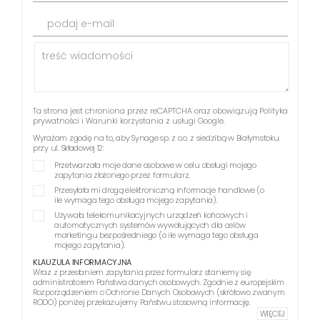
podaj e-mail
Ta strona jest chroniona przez reCAPTCHA oraz obowiązują
Polityka
prywatności
i
Warunki korzystania z usługi
Google.
Wyrażam zgodę na to, aby Synage sp. z o.o. z siedzibą w Białymstoku
przy ul. Składowej 12:
Przetwarzała moje dane osobowe w celu obsługi mojego
zapytania złożonego przez formularz.
Przesyłała mi drogą elektroniczną informacje handlowe (o
ile wymaga tego obsługa mojego zapytania).
Używała telekomunikacyjnych urządzeń końcowych i
automatycznych systemów wywołujących dla celów
marketingu bezpośredniego (o ile wymaga tego obsługa
mojego zapytania).
KLAUZULA INFORMACYJNA
Wraz z przesłaniem zapytania przez formularz staniemy się
administratorem Państwa danych osobowych. Zgodnie z europejskim
Rozporządzeniem o Ochronie Danych Osobowych (skrótowo zwanym
RODO) poniżej przekazujemy Państwu stosowną informację.
WIĘCEJ