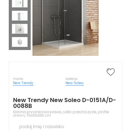
marka
kolekcja
New Trendy
New Soleo
New Trendy New Soleo D-0151A/D-
0088B
Kabina prysznicowa prawa, szkło przezroczyste, profile
chrom, 70x90x195 cm
podaj imię i nazwisko