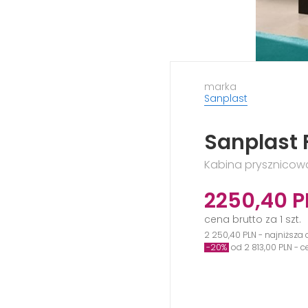
marka
Sanplast
Sanplast 
Kabina prysznicowa
2250,40
P
cena brutto za 1 szt.
2 250,40 PLN - najniższa 
-20%
od 2 813,00 PLN - 