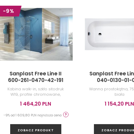
-9%
Sanplast Free Line II
Sanplast Free Lin
600-261-0470-42-191
040-0130-01-
Kabina walk-in, szkło sitodruk
Wanna prostokątna, 75
W19, profile chromowane,
biała
140x200 cm
1 464,20 PLN
1 154,20 PLN
-9% od 1 609,80 PLN najniższa cena
ZOBACZ PRODUKT
ZOBACZ PRODU