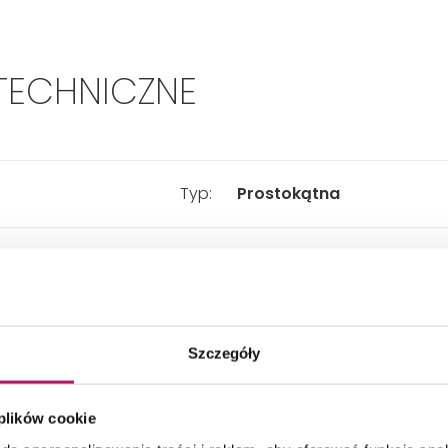
TECHNICZNE
Typ:
Prostokątna
Sposób otwierania:
Skrzydłowy
Szerokość:
900 mm
Szczegóły
Głębokość:
800 mm
 plików cookie