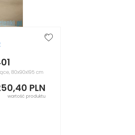
e
401
czące, 80x90x195 cm
250,40
PLN
wartość produktu