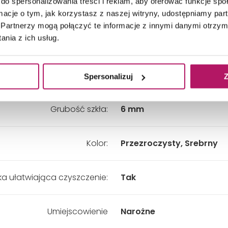
do spersonalizowania treści i reklam, aby oferować funkcje sp
Wysokość:
1950 mm
ormacje o tym, jak korzystasz z naszej witryny, udostępniamy p
Partnerzy mogą połączyć te informacje z innymi danymi otrzym
nia z ich usług.
Wariant:
Uniwersalny
Materiał:
Szkło
Spersonalizuj
Z
Grubość szkła:
6 mm
Kolor:
Przezroczysty, Srebrny
a ułatwiająca czyszczenie:
Tak
Umiejscowienie
Narożne