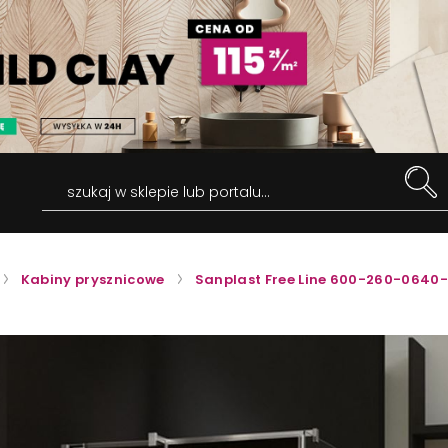
szukaj w sklepie lub portalu...
Kabiny prysznicowe
Sanplast Free Line 600-260-0640