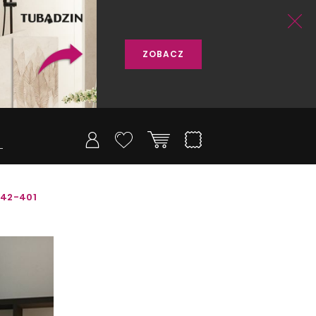
ZOBACZ
-42-401