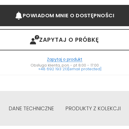
POWIADOM MNIE
O DOSTĘPNOŚCI
ZAPYTAJ O PRÓBKĘ
Zapytaj o produkt
Obsługa klienta, pon - pt 8:00 - 17:00
+48 692 193 213
[email protected]
DANE TECHNICZNE
PRODUKTY Z KOLEKCJI