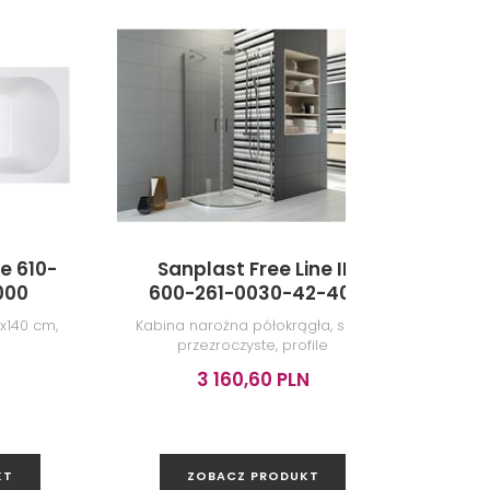
e 610-
Sanplast Free Line II
Sanp
000
600-261-0030-42-401
0
x140 cm,
Kabina narożna półokrągła, szkło
Obudo
przezroczyste, profile
chromowane, 90x200 cm
3 160,60 PLN
KT
ZOBACZ PRODUKT