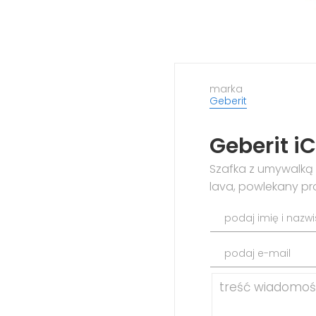
marka
Geberit
Geberit iC
Szafka z umywalką 
lava, powlekany p
podaj imię i nazw
podaj e-mail