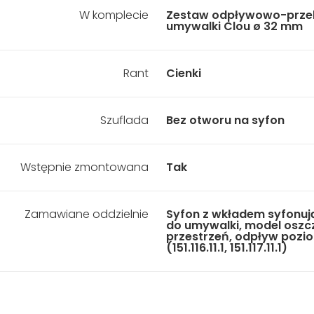
W komplecie
Zestaw odpływowo-prze
umywalki Clou ø 32 mm
Rant
Cienki
Szuflada
Bez otworu na syfon
Wstępnie zmontowana
Tak
Zamawiane oddzielnie
Syfon z wkładem syfonuj
do umywalki, model oszc
przestrzeń, odpływ pozi
(151.116.11.1, 151.117.11.1)