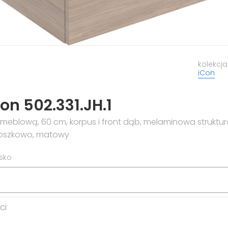
kolekcja
iCon
on 502.331.JH.1
meblową, 60 cm, korpus i front dąb, melaminowa strukt
roszkowo, matowy
isko