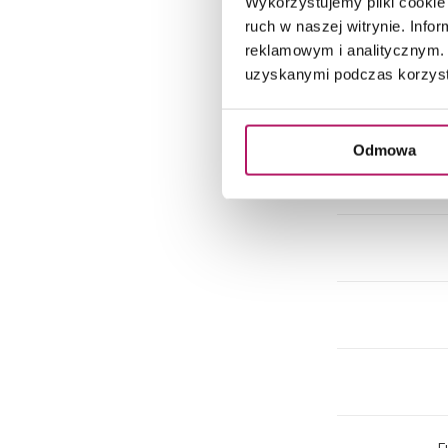
Wykorzystujemy pliki cookie 
ruch w naszej witrynie. Inf
reklamowym i analitycznym. 
uzyskanymi podczas korzysta
Odmowa