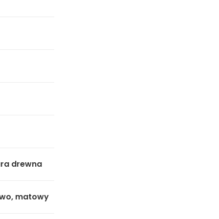
ura drewna
owo, matowy