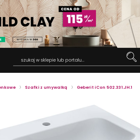
szukaj w sklepie lub portalu...
ienkowe
Szafki z umywalką
Geberit iCon 502.331.JH.1