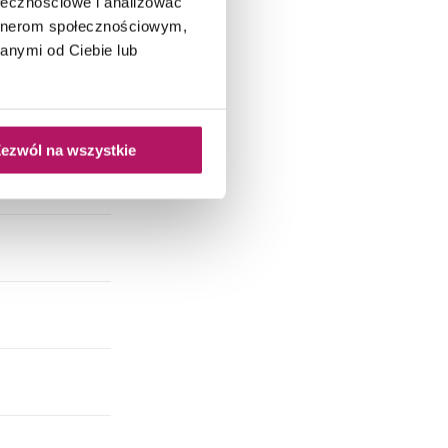
ołecznościowe i analizować
artnerom społecznościowym,
anymi od Ciebie lub
ezwól na wszystkie