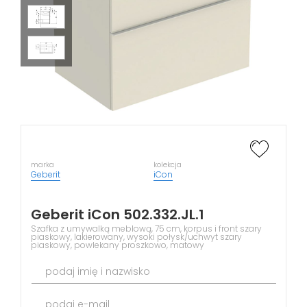
marka
kolekcja
Geberit
iCon
Geberit iCon 502.332.JL.1
Szafka z umywalką meblową, 75 cm, korpus i front szary
piaskowy, lakierowany, wysoki połysk/uchwyt szary
piaskowy, powlekany proszkowo, matowy
podaj imię i nazwisko
podaj e-mail