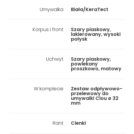
Umywalka
Biała/KeraTect
Korpus i front
Szary piaskowy,
lakierowany, wysoki
połysk
Uchwyt
Szary piaskowy,
powlekany
proszkowo, matowy
W komplecie
Zestaw odpływowo-
przelewowy do
umywalki Clou ø 32
mm
Rant
Cienki