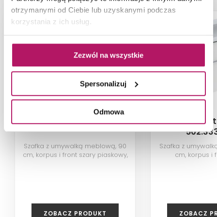
otrzymanymi od Ciebie lub uzyskanymi podczas
korzystania z ich usług.
Zezwól na wszystkie
Spersonalizuj
Odmowa
Geberit iCon 502.333.JL.1
Geberit
502.333
Szafka z umywalką meblową, 90
Szafka z umywalk
cm, korpus i front szary piaskowy,
cm, korpus i f
lakierowany, wysoki
lakierowany ma
połysk/uchwyt szary piaskowy,
biały, powlekan
powlekany proszkowo, matowy
mato
ZOBACZ PRODUKT
ZOBACZ P