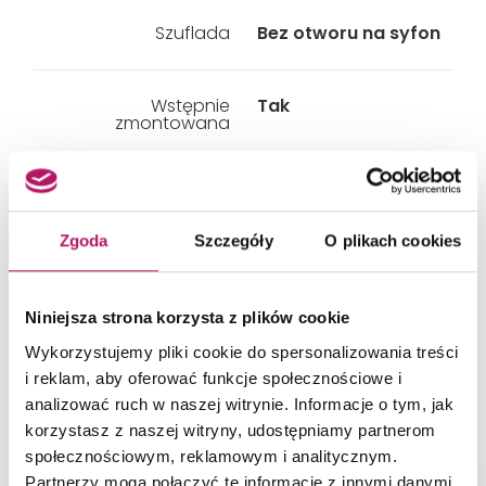
Szuflada
Bez otworu na syfon
Wstępnie
Tak
zmontowana
Zamawiane oddzielnie
Syfon z wkładem
syfonującym Geberit
do umywalki, model
Zgoda
Szczegóły
O plikach cookies
oszczędzający
przestrzeń, odpływ
poziomy (151.116.11.1,
151.117.11.1)
Niniejsza strona korzysta z plików cookie
Wykorzystujemy pliki cookie do spersonalizowania treści
i reklam, aby oferować funkcje społecznościowe i
analizować ruch w naszej witrynie. Informacje o tym, jak
korzystasz z naszej witryny, udostępniamy partnerom
PRODUKTY Z KOLEKCJI
społecznościowym, reklamowym i analitycznym.
Partnerzy mogą połączyć te informacje z innymi danymi