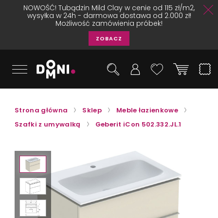
NOWOŚĆ! Tubądzin Mild Clay w cenie od 115 zł/m2,
wysyłka w 24h - darmowa dostawa od 2.000 zł!
Możliwość zamówienia próbek!
ZOBACZ
Strona główna
Sklep
Meble łazienkowe
Szafki z umywalką
Geberit iCon 502.332.JL.1