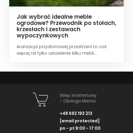
Jak wybrać idealne meble
ogrodowe? Przewodnik po stołach,
krzesłach i zestawach
wypoczynkowych
Aranżacja przydomowej przestrzeni to coś
więcej niż tylko ustawienie kilku mebli...
Sklep internetowy
- Obsługa klienta
+48 692 193 213
[email protected]
pn - pt 8:00 - 17:00