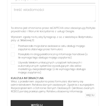
Ta strona jest chroniona przez reCAPTCHA oraz obowiązują
Polityka
prywatności
i
Warunki korzystania z usługi
Google.
Wyrażam zgodę na to, aby Synage sp. z o.o. z siedzibą w Białymstoku
przy ul. Składowej 12:
Przetwarzała moje dane osobowe w celu obsługi mojego
zapytania złożonego przez formularz.
Przesyłała mi drogą elektroniczną informacje handlowe (o
ile wymaga tego obsługa mojego zapytania).
Używała telekomunikacyjnych urządzeń końcowych i
automatycznych systemów wywołujących dla celów
marketingu bezpośredniego (o ile wymaga tego obsługa
mojego zapytania).
KLAUZULA INFORMACYJNA
Wraz z przesłaniem zapytania przez formularz staniemy się
administratorem Państwa danych osobowych. Zgodnie z europejskim
Rozporządzeniem o Ochronie Danych Osobowych (skrótowo zwanym
RODO) poniżej przekazujemy Państwu stosowną informację.
WIĘCEJ
WYŚLIJ