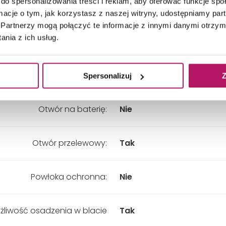
do spersonalizowania treści i reklam, aby oferować funkcje sp
kładny wymiar - Szerokość:
1200 mm
ormacje o tym, jak korzystasz z naszej witryny, udostępniamy p
Partnerzy mogą połączyć te informacje z innymi danymi otrzym
nia z ich usług.
kładny wymiar - Wysokość:
160 mm
Kolor:
Biały
Spersonalizuj
Z
Otwór na baterię:
Nie
Otwór przelewowy:
Tak
Powłoka ochronna:
Nie
żliwość osadzenia w blacie
Tak