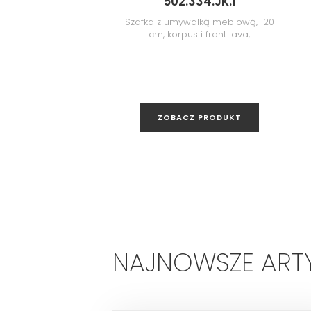
502.334.JK.1
Szafka z umywalką meblową, 120
cm, korpus i front lava,
lakierowany matowy/uchwyt
lava, powlekany proszkowo,
matowy
ZOBACZ PRODUKT
NAJNOWSZE ART