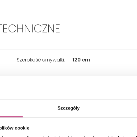
TECHNICZNE
Szerokość umywalki:
120 cm
Materiał:
Ceramika
Kształt:
Prostokątna
Szczegóły
ładny wymiar - Głębokość:
485 mm
 plików cookie