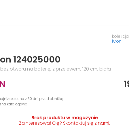
kolekcja
iCon
Con 124025000
bez otworu na baterię, z przelewem, 120 cm, biała
LN
1
najniższa cena z 30 dni przed obniżką
cena katalogowa
Brak produktu w magazynie
Zainteresował Cię? Skontaktuj się z nami.