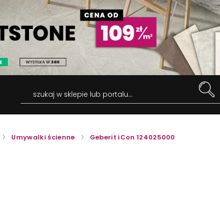
szukaj w sklepie lub portalu...
Umywalki ścienne
Geberit iCon 124025000