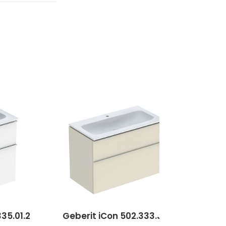
35.01.2
Geberit iCon 502.333.JL.1
Gebe