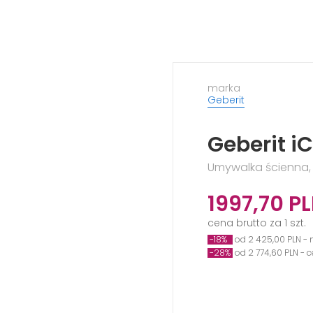
marka
Geberit
Geberit i
Umywalka ścienna, 
1997,70
P
cena brutto za 1 szt.
-18%
od 2 425,00 PLN - 
-28%
od 2 774,60 PLN - 