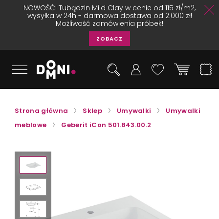
NOWOŚĆ! Tubądzin Mild Clay w cenie od 115 zł/m2,
wysyłka w 24h - darmowa dostawa od 2.000 zł!
Możliwość zamówienia próbek!
ZOBACZ
Strona główna
Sklep
Umywalki
Umywalki
meblowe
Geberit iCon 501.843.00.2