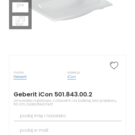
marka
kolekcja
Geberit
iCon
Geberit iCon 501.843.00.2
Umywalka meblowa, z otworem na baterię, bez przelewu,
60 cm, biała/KeraTect
podaj imię i nazwisko
podaj e-mail