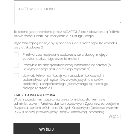
Ta strona jest chroniona przez reCAPTCHA oraz obowiązują
Polityka
prywatności
i
Warunki korzystania z usługi
Google.
Wyrażam zgodę na to, aby Synage sp. z o.o. z siedzibą w Białymstoku
przy ul. Składowej 12:
Przetwarzała moje dane osobowe w celu obsługi mojego
zapytania złożonego przez formularz.
Przesyłała mi drogą elektroniczną informacje handlowe (o
ile wymaga tego obsługa mojego zapytania).
Używała telekomunikacyjnych urządzeń końcowych i
automatycznych systemów wywołujących dla celów
marketingu bezpośredniego (o ile wymaga tego obsługa
mojego zapytania).
KLAUZULA INFORMACYJNA
Wraz z przesłaniem zapytania przez formularz staniemy się
administratorem Państwa danych osobowych. Zgodnie z europejskim
Rozporządzeniem o Ochronie Danych Osobowych (skrótowo zwanym
RODO) poniżej przekazujemy Państwu stosowną informację.
WIĘCEJ
WYŚLIJ