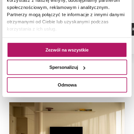
korzystasz z naszej witryny, udostępniamy partnerom
drewna/uchwyt la
społecznościowym, reklamowym i analitycznym.
proszkowo,
Partnerzy mogą połączyć te informacje z innymi danymi
otrzymanymi od Ciebie lub uzyskanymi podczas
korzystania z ich usług.
ZOBACZ PRODUKT
ZOBACZ P
Zezwól na wszystkie
Spersonalizuj
NAJNOWSZE ARTYKUŁY
Odmowa