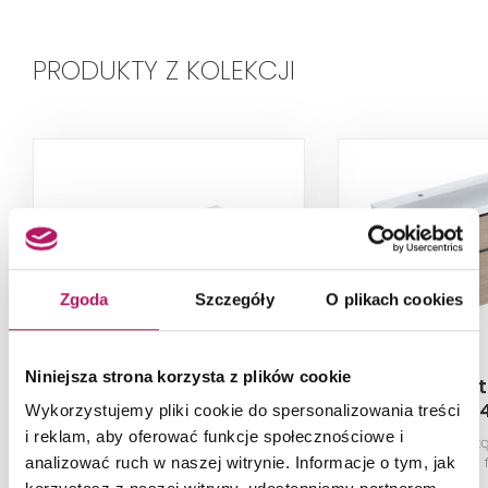
PRODUKTY Z KOLEKCJI
Zgoda
Szczegóły
O plikach cookies
Niniejsza strona korzysta z plików cookie
Geberit iCon
Geberit
501.845.00.2
502.334
Wykorzystujemy pliki cookie do spersonalizowania treści
i reklam, aby oferować funkcje społecznościowe i
Umywalka meblowa, z otworem
Szafka z umywalk
na baterię, bez przelewu, 90 cm,
cm, korpus i 
analizować ruch w naszej witrynie. Informacje o tym, jak
biała/KeraTect
melaminowa 