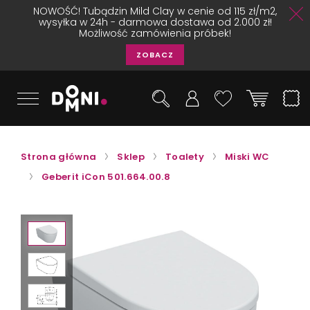
NOWOŚĆ! Tubądzin Mild Clay w cenie od 115 zł/m2,
wysyłka w 24h - darmowa dostawa od 2.000 zł!
Możliwość zamówienia próbek!
ZOBACZ
Strona główna
Sklep
Toalety
Miski WC
Geberit iCon 501.664.00.8