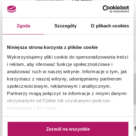
Mocowanie
Od góry
Zgoda
Szczegóły
O plikach cookies
PRODUKTY Z KOLEKCJI
Niniejsza strona korzysta z plików cookie
Wykorzystujemy pliki cookie do spersonalizowania treści
i reklam, aby oferować funkcje społecznościowe i
-9%
analizować ruch w naszej witrynie. Informacje o tym, jak
korzystasz z naszej witryny, udostępniamy partnerom
społecznościowym, reklamowym i analitycznym.
Partnerzy mogą połączyć te informacje z innymi danymi
otrzymanymi od Ciebie lub uzyskanymi podczas
korzystania z ich usług.
Geberit iCon 124060600
Geberit iCon 5
Zezwól na wszystkie