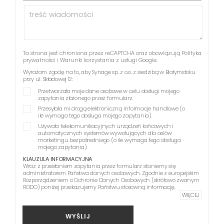
Ta strona jest chroniona przez reCAPTCHA oraz obowiązują
Polityka
prywatności
i
Warunki korzystania z usługi
Google.
Wyrażam zgodę na to, aby Synage sp. z o.o. z siedzibą w Białymstoku
przy ul. Składowej 12:
Przetwarzała moje dane osobowe w celu obsługi mojego
zapytania złożonego przez formularz.
Przesyłała mi drogą elektroniczną informacje handlowe (o
ile wymaga tego obsługa mojego zapytania).
Używała telekomunikacyjnych urządzeń końcowych i
automatycznych systemów wywołujących dla celów
marketingu bezpośredniego (o ile wymaga tego obsługa
mojego zapytania).
KLAUZULA INFORMACYJNA
Wraz z przesłaniem zapytania przez formularz staniemy się
administratorem Państwa danych osobowych. Zgodnie z europejskim
Rozporządzeniem o Ochronie Danych Osobowych (skrótowo zwanym
RODO) poniżej przekazujemy Państwu stosowną informację.
WIĘCEJ
WYŚLIJ