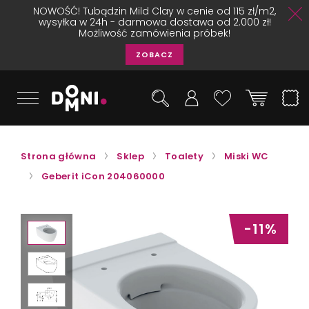
NOWOŚĆ! Tubądzin Mild Clay w cenie od 115 zł/m2,
wysyłka w 24h - darmowa dostawa od 2.000 zł!
Możliwość zamówienia próbek!
ZOBACZ
Strona główna
Sklep
Toalety
Miski WC
Geberit iCon 204060000
-11%