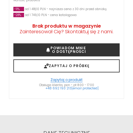
wartość produktu
-11%
od 1 418,10 PLN - najniższa cena z 30 dni przed obniżką
-28%
od 1 749,10 PLN - cena katalogowa
Brak produktu w magazynie
Zainteresował Cię? Skontaktuj się z nami.
POWIADOM MNIE
O DOSTĘPNOŚCI
ZAPYTAJ O PRÓBKĘ
Zapytaj o produkt
Obsługa klienta, pon - pt 8:00 - 17:00
+48 692 193 213
[email protected]