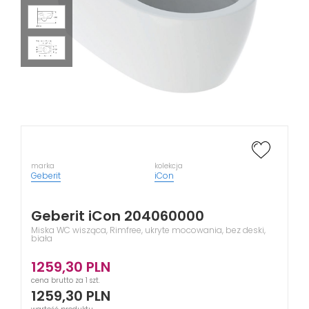
marka
kolekcja
Geberit
iCon
Geberit iCon 204060000
Miska WC wisząca, Rimfree, ukryte mocowania, bez deski,
biała
1259,30
PLN
cena brutto za 1 szt.
1259,30
PLN