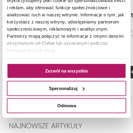
Wykorzystujemy pliki cookie do spersonalizowania treści
i reklam, aby oferować funkcje społecznościowe i
Geberit iCon 204070600
Geberit iCon 
analizować ruch w naszej witrynie. Informacje o tym, jak
korzystasz z naszej witryny, udostępniamy partnerom
społecznościowym, reklamowym i analitycznym.
Miska WC wisząca krótka,
Szafka z umywalk
Rimfree, ukryte mocowania, bez
cm, korpus i f
Partnerzy mogą połączyć te informacje z innymi danymi
deski, biała/KeraTect
lakierowany 
otrzymanymi od Ciebie lub uzyskanymi podczas
połysk/uchwyt 
1 552,10 PLN
korzystania z ich usług.
połysk
-6% od 1 651,10 PLN najniższa cena
Zezwól na wszystkie
ZOBACZ PRODUKT
ZOBACZ P
Dostępność:
na zamówienie
Spersonalizuj
Odmowa
NAJNOWSZE ARTYKUŁY