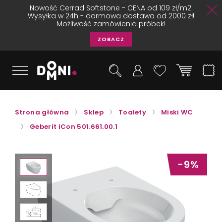
Nowość Cerrad Softstone - CENA od 109 zł/m2.
Wysyłka w 24h - darmowa dostawa od 2000 zł!
Możliwość zamówienia próbek!
ZOBACZ
Strona główna
Sklep
Toalety
Miski WC
Geberit iCon 501.661.00.1
-9%