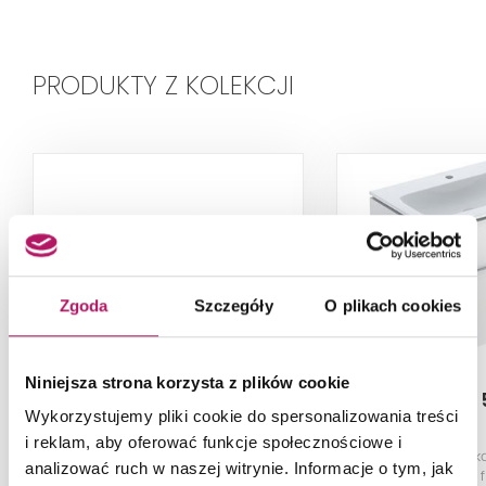
PRODUKTY Z KOLEKCJI
Zgoda
Szczegóły
O plikach cookies
Niniejsza strona korzysta z plików cookie
Geberit iCon
Geberit iCon 5
Wykorzystujemy pliki cookie do spersonalizowania treści
501.843.00.2
i reklam, aby oferować funkcje społecznościowe i
Umywalka meblowa, z otworem
Szafka z umywalk
analizować ruch w naszej witrynie. Informacje o tym, jak
na baterię, bez przelewu, 60 cm,
cm, korpus i f