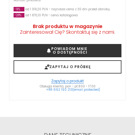
wartość produktu
-9%
od 1 319,20 PLN - najniższa cena z 30 dni przed obniżką
-28%
od 1 670,10 PLN - cena katalogowa
Brak produktu w magazynie
Zainteresował Cię? Skontaktuj się z nami.
POWIADOM MNIE
O DOSTĘPNOŚCI
ZAPYTAJ O PRÓBKĘ
Zapytaj o produkt
Obsługa klienta, pon - pt 8:00 - 17:00
+48 692 193 213
[email protected]