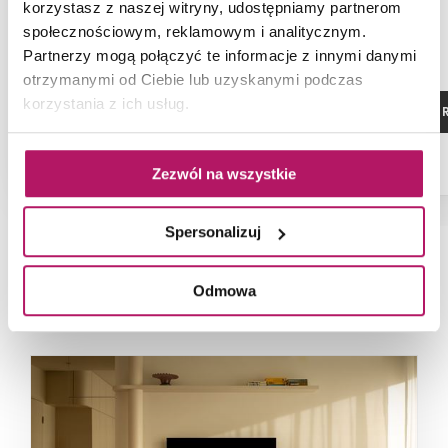
biała/KeraTect
lakierowany 
korzystasz z naszej witryny, udostępniamy partnerom
połysk/uchwyt bi
społecznościowym, reklamowym i analitycznym.
proszkowo,
Partnerzy mogą połączyć te informacje z innymi danymi
otrzymanymi od Ciebie lub uzyskanymi podczas
korzystania z ich usług.
ZOBACZ PRODUKT
ZOBACZ P
Zezwól na wszystkie
Spersonalizuj
NAJNOWSZE ARTYKUŁY
Odmowa