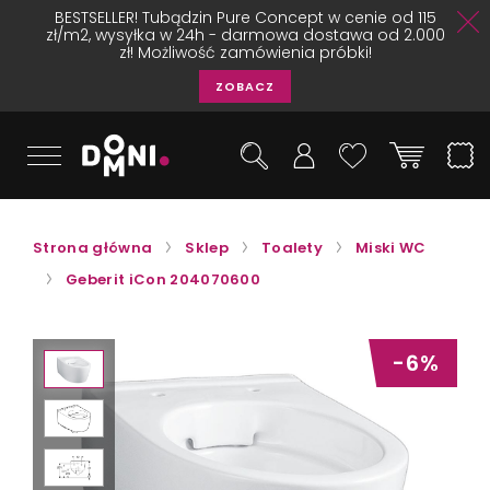
BESTSELLER! Tubądzin Pure Concept w cenie od 115
zł/m2, wysyłka w 24h - darmowa dostawa od 2.000
zł! Możliwość zamówienia próbki!
ZOBACZ
Strona główna
Sklep
Toalety
Miski WC
Geberit iCon 204070600
-6%