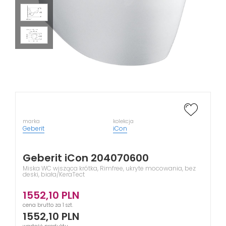
marka
kolekcja
Geberit
iCon
Geberit iCon 204070600
Miska WC wisząca krótka, Rimfree, ukryte mocowania, bez
deski, biała/KeraTect
1552,10
PLN
cena brutto za 1 szt.
1552,10
PLN