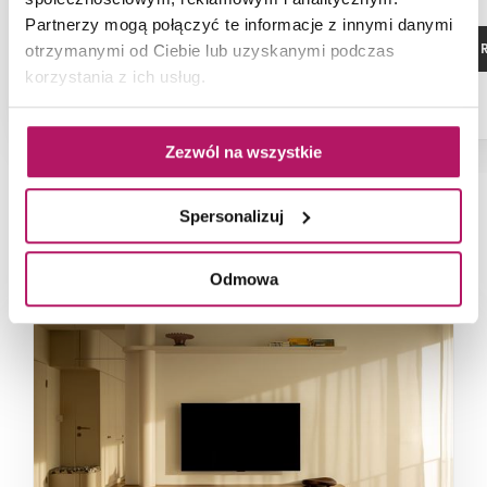
Partnerzy mogą połączyć te informacje z innymi danymi
ZOBACZ PRODUKT
ZOBACZ P
otrzymanymi od Ciebie lub uzyskanymi podczas
korzystania z ich usług.
Zezwól na wszystkie
Spersonalizuj
NAJNOWSZE ARTYKUŁY
Odmowa