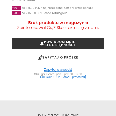
wartość produktu
-6%
od 1 651,10 PLN - najniższa cena z 30 dni przed obniżką
-28%
od 2 155,60 PLN - cena katalogowa
Brak produktu w magazynie
Zainteresował Cię? Skontaktuj się z nami.
POWIADOM MNIE
O DOSTĘPNOŚCI
ZAPYTAJ O PRÓBKĘ
Zapytaj o produkt
Obsługa klienta, pon - pt 8:00 - 17:00
+48 692 193 213
[email protected]