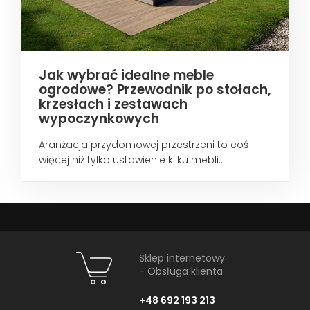
Jak wybrać idealne meble
ogrodowe? Przewodnik po stołach,
krzesłach i zestawach
wypoczynkowych
Aranżacja przydomowej przestrzeni to coś
więcej niż tylko ustawienie kilku mebli...
Sklep internetowy
- Obsługa klienta
+48 692 193 213