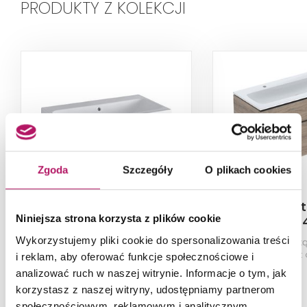
PRODUKTY Z KOLEKCJI
Zgoda
Szczegóły
O plikach cookies
Geberit iCon 124078600
Geberit
Niniejsza strona korzysta z plików cookie
502.334
Wykorzystujemy pliki cookie do spersonalizowania treści
Umywalka ścienna, bez otworu
Szafka z umywalk
na baterię, z przelewem, 75 cm,
cm, korpus i front 
i reklam, aby oferować funkcje społecznościowe i
biała/KeraTect
melaminowa 
analizować ruch w naszej witrynie. Informacje o tym, jak
drewna/uchwyt la
korzystasz z naszej witryny, udostępniamy partnerom
proszkowo,
społecznościowym, reklamowym i analitycznym.